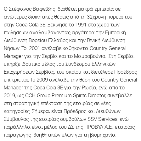
Ο Στέφανος Βαφείδης διαθέτει μακρά εμπειρία σε
ανώτερες διοικητικές θέσεις από τη 32χρονη πορεία του
στην Coca Cola 3E. Ξεκίνησε το 1991 στο χώρο των
πωλήσεων αναλαμβάνοντας αργότερα την Εμπορική
Διεύθυνση Βορείου Ελλάδος και την Γενική Διεύθυνση
Νήσων. Το 2001 ανέλαβε καθήκοντα Country General
Manager για την Σερβία και το Μαυροβούνιο. Στη Σερβία,
υπήρξε ιδρυτικό μέλος του Συνδέσμου Ελληνικών
Επιχειρήσεων Σερβίας, του οποίου και διετέλεσε Προέδρος
επί τριετία. Το 2009 ανέλαβε την θέση του Country General
Manager της Coca Cola 3E για την Ρωσία, ενώ από το
2019, ως CCH Group Premium Spirits Director, συνέβαλλε
στη στρατηγική επέκταση της εταιρίας σε νέες
κατηγορίες. Σήμερα, είναι Πρόεδρος και Διευθύνων
Σύμβουλος της εταιρίας συμβούλων SSV Services, ενώ
παράλληλα είναι μέλος του ΔΣ της ΠΡΟΒΥΛ Α.Ε., εταιρίας
παραγωγής βοηθητικών υλών για τη βιομηχανία