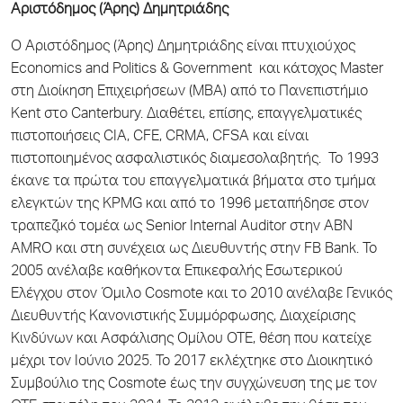
Αριστόδημος (Άρης) Δημητριάδης
Ο Αριστόδημος (Άρης) Δημητριάδης είναι πτυχιούχος
Economics and Politics & Government και κάτοχος Master
στη Διοίκηση Επιχειρήσεων (MBA) από το Πανεπιστήμιο
Kent στο Canterbury. Διαθέτει, επίσης, επαγγελματικές
πιστοποιήσεις CIA, CFE, CRMA, CFSA και είναι
πιστοποιημένος ασφαλιστικός διαμεσολαβητής. Το 1993
έκανε τα πρώτα του επαγγελματικά βήματα στο τμήμα
ελεγκτών της KPMG και από το 1996 μεταπήδησε στον
τραπεζικό τομέα ως Senior Internal Auditor στην ABN
AMRO και στη συνέχεια ως Διευθυντής στην FB Bank. Το
2005 ανέλαβε καθήκοντα Επικεφαλής Εσωτερικού
Ελέγχου στον Όμιλο Cosmote και το 2010 ανέλαβε Γενικός
Διευθυντής Κανονιστικής Συμμόρφωσης, Διαχείρισης
Κινδύνων και Ασφάλισης Ομίλου ΟΤΕ, θέση που κατείχε
μέχρι τον Ιούνιο 2025. Το 2017 εκλέχτηκε στο Διοικητικό
Συμβούλιο της Cosmote έως την συγχώνευση της με τον