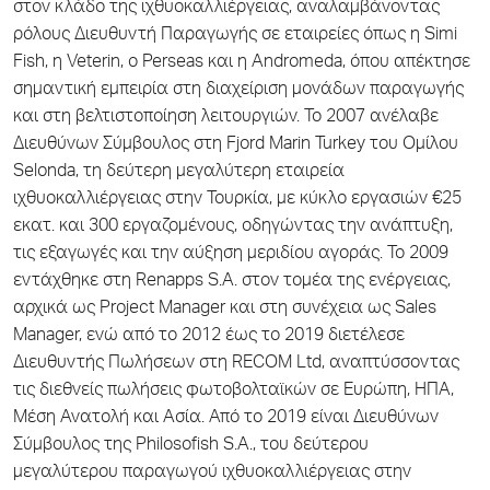
στον κλάδο της ιχθυοκαλλιέργειας, αναλαμβάνοντας
ρόλους Διευθυντή Παραγωγής σε εταιρείες όπως η Simi
Fish, η Veterin, ο Perseas και η Andromeda, όπου απέκτησε
σημαντική εμπειρία στη διαχείριση μονάδων παραγωγής
και στη βελτιστοποίηση λειτουργιών. Το 2007 ανέλαβε
Διευθύνων Σύμβουλος στη Fjord Marin Turkey του Ομίλου
Selonda, τη δεύτερη μεγαλύτερη εταιρεία
ιχθυοκαλλιέργειας στην Τουρκία, με κύκλο εργασιών €25
εκατ. και 300 εργαζομένους, οδηγώντας την ανάπτυξη,
τις εξαγωγές και την αύξηση μεριδίου αγοράς. Το 2009
εντάχθηκε στη Renapps S.A. στον τομέα της ενέργειας,
αρχικά ως Project Manager και στη συνέχεια ως Sales
Manager, ενώ από το 2012 έως το 2019 διετέλεσε
Διευθυντής Πωλήσεων στη RECOM Ltd, αναπτύσσοντας
τις διεθνείς πωλήσεις φωτοβολταϊκών σε Ευρώπη, ΗΠΑ,
Μέση Ανατολή και Ασία. Από το 2019 είναι Διευθύνων
Σύμβουλος της Philosofish S.A., του δεύτερου
μεγαλύτερου παραγωγού ιχθυοκαλλιέργειας στην