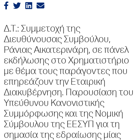
Δ.Τ.: Συμμετοχή της
Διευθύνουσας Συμβούλου,
Ράνιας Αικατερινάρη, σε πάνελ
εκδήλωσης στο Χρηματιστήριο
με θέμα τους παράγοντες που
επηρεάζουν την Εταιρική
Διακυβέρνηση. Παρουσίαση του
Υπεύθυνου Κανονιστικής
Συμμόρφωσης και της Νομική
Σύμβουλου της ΕΕΣΥΠ για τη
σημασία της εδραίωσης μίας