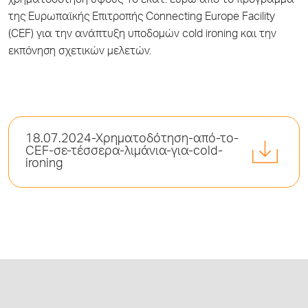
χρηματοδότηση ύψους 10 εκατ. ευρώ από το πρόγραμμα
της Ευρωπαϊκής Επιτροπής Connecting Europe Facility
(CEF) για την ανάπτυξη υποδομών cold ironing και την
εκπόνηση σχετικών μελετών.
18.07.2024-Χρηματοδότηση-από-το-
CEF-σε-τέσσερα-λιμάνια-για-cold-
ironing