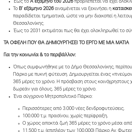
Έως το
Α εξάμηνο του 2026
προβλέπεται να έχει ολοκλ
Το
Β’ εξάμηνο 2026
αναμένεται να ξεκινήσει η
κατασκευ
παραδίδεται τμηματικά, ώστε να μην διακοπεί η λειτο
Θεσσαλονίκης.
Έως το 2031 εκτιμάται πως θα έχει ολοκληρωθεί το σύ
ΤΑ ΟΦΕΛΗ ΠΟΥ ΘΑ ΔΗΜΙΟΥΡΓΗΣΕΙ ΤΟ ΕΡΓΟ ΜΕ ΜΙΑ ΜΑΤΙΑ
Για την κοινωνία & το περιβάλλον:
Όπως συμφωνήθηκε με το Δήμο Θεσσαλονίκης, περίπου 
Πάρκο με πυκνή φύτευση. Δημιουργείται ένας «πνεύμον
365 μέρες το χρόνο. Η πρόσβαση στους κοινόχρηστους 
δωρεάν για όλους, 365 μέρες το χρόνο.
Ένα σύγχρονο Μητροπολιτικό Πάρκο:
Περισσότερες από 3.000 νέες δενδροφυτεύσεις,
100.000 τ.μ. πρασίνου, χωρίς περίφραξη,
Ο χώρος αποκτά ζωή 365 μέρες το χρόνο μέσα από
11.500 τ.μ. (επιπλέον των 100.000) Πάρκο Αγ. Φωτει