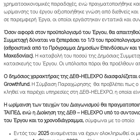
χρηματοοικονομικές παραδοχές, ενώ πραγματοποιήθηκε και
ωρίμανσης του έργου αξιοποιήθηκε γνώση από διεθνείς και 
σε παρεμφερή Έργα, οι οποίοι εργάστηκαν εντατικά και σ
Όσον αφορά στον προϋπολογισμό του Έργου, θα απαιτηθούν
Συμμετοχή δύναται να ξεπεράσει το 1/3 του προϋπολογισμ
(αθροιστικά από το Πρόγραμμα Δημοσίων Επενδύσεων και 
Μακεδονίας).
Η καταβολή του ποσού της Δημόσιας Συμμετο
κατασκευής του Έργου. Οι υπόλοιποι πόροι θα προέλθουν απ
Ο δημόσιος χαρακτήρας της ΔΕΘ-HELEXPO διασφαλίζεται ο
Growthfund.
Η Σύμβαση Παραχώρησης θα προβλέπει πως ο ιδ
κληθεί να παρέχει υπηρεσίες στη ΔΕΘ-HELEXPO, η οποία εί
Η ωρίμανση των τευχών του Διαγωνισμού θα πραγματοποιηθεί
ΤΑΙΠΕΔ, ενώ η Διοίκηση της ΔΕΘ –
HELEXPO
υπό το συντονι
του Έργου και το χρονοδιάγραμμα,
σύμφωνα με το οποίο:
Εντός του
2025
αναμένεται να έχουν ολοκληρωθεί οι με