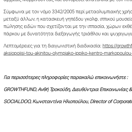
αρχαίας Μυρρινούντας και συνορεύει ανατολικά με τον Ιππ
Σύμφωνα με τον νόμο 3342/2005 περί μεταολυμπιακής χρήσ
μεταξύ άλλων, η κατασκευή γηπέδου γκολφ, ιππικού μουσε
πώλησης ειδών που σχετίζονται με την ιππασία, χώρων εκθέ
πάρκου με δυνατότητα διεξαγωγής τριάθλου και ψυχαγωγι
Λεπτομέρειες για τη διαγωνιστική διαδικασία:
https://growth
aksiopoiisi-tou-akinitou-olympiako-ippiko-kentro-markopoulou-
Για περισσότερες πληροφορίες παρακαλώ επικοινωνήστε :
GROWTHFUND
, Ανθή Τροκούδη, Διευθύντρια Επικοινωνίας 
SOCIALDOO, Κωνσταντίνα Ηλιοπούλου, Director of Corporate