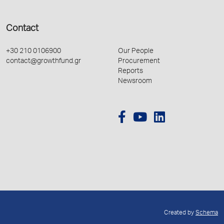
Contact
+30 210 0106900
Our People
contact@growthfund.gr
Procurement
Reports
Newsroom
Created by
Schema