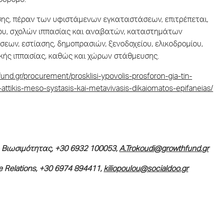
όδρομο.
ης, πέραν των υφιστάμενων εγκαταστάσεων, επιτρέπεται,
ίου, σχολών ιππασίας και αναβατών, καταστημάτων
σεων, εστίασης, δημοπρασιών, ξενοδοχείου, ελικοδρομίου,
κής ιππασίας, καθώς και χώρων στάθμευσης.
fund.gr/procurement/prosklisi-ypovolis-prosforon-gia-tin-
attikis-meso-systasis-kai-metavivasis-dikaiomatos-epifaneias/
& Βιωσιμότητας, +30 6932 100053,
A
.
Trokoudi
@
growthfund
.
gr
 Relations, +30 6974 894411,
kiliopoulou@socialdoo.gr