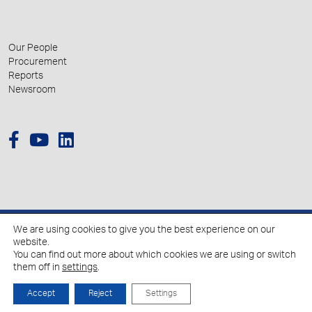
Our People
Procurement
Reports
Newsroom
We are using cookies to give you the best experience on our
© 2026 Hellenic Growth Fund.
website.
You can find out more about which cookies we are using or switch
them off in
settings
.
Policy for the Processing of Personal Data
Cookies Policy
Accept
Reject
Settings
Created by
Schema