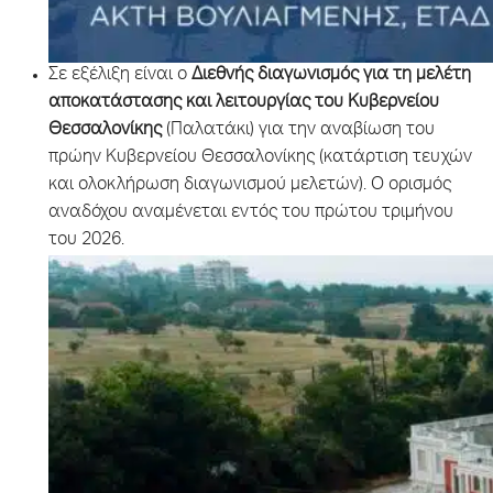
Σε εξέλιξη είναι ο
Διεθνής διαγωνισμός για τη μελέτη
αποκατάστασης και λειτουργίας του Κυβερνείου
Θεσσαλονίκης
(Παλατάκι) για την αναβίωση του
πρώην Κυβερνείου Θεσσαλονίκης (κατάρτιση τευχών
και ολοκλήρωση διαγωνισμού μελετών). Ο ορισμός
αναδόχου αναμένεται εντός του πρώτου τριμήνου
του 2026.