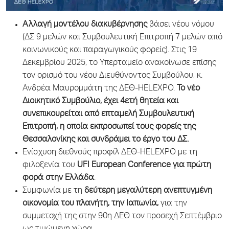
Αλλαγή μοντέλου διακυβέρνησης
βάσει νέου νόμου
(ΔΣ 9 μελών και Συμβουλευτική Επιτροπή 7 μελών από
κοινωνικούς και παραγωγικούς φορείς). Στις 19
Δεκεμβρίου 2025, το Υπερταμείο ανακοίνωσε επίσης
τον ορισμό του νέου Διευθύνοντος Συμβούλου, κ.
Ανδρέα Μαυρομμάτη της ΔΕΘ-HELEXPO.
Το νέο
Διοικητικό Συμβούλιο, έχει 4ετή θητεία και
συνεπικουρείται από επταμελή Συμβουλευτική
Επιτροπή, η οποία εκπροσωπεί τους φορείς της
Θεσσαλονίκης και συνδράμει το έργο του ΔΣ.
Ενίσχυση διεθνούς προφίλ ΔΕΘ-HELEXPO με τη
φιλοξενία του
UFI European Conference για πρώτη
φορά στην Ελλάδα
.
Συμφωνία με τη
δεύτερη μεγαλύτερη ανεπτυγμένη
οικονομία
του πλανήτη, την Ιαπωνία,
για την
συμμετοχή της στην 90η ΔΕΘ τον προσεχή Σεπτέμβριο