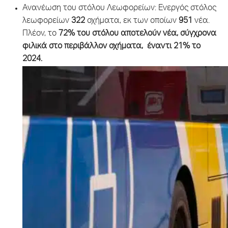
Ανανέωση του στόλου Λεωφορείων: Ενεργός στόλος
λεωφορείων
322
οχήματα, εκ των οποίων
951
νέα.
Πλέον, το
72%
του στόλου αποτελούν νέα, σύγχρονα
φιλικά στο περιβάλλον οχήματα, έναντι 21% το
2024.