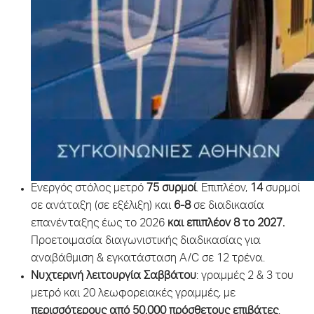
Ενεργός στόλος μετρό
75 συρμοί
. Επιπλέον,
14
συρμοί
σε ανάταξη (σε εξέλιξη) και
6-8
σε διαδικασία
επανένταξης έως το 2026
και επιπλέον 8 το 2027.
Προετοιμασία διαγωνιστικής διαδικασίας για
αναβάθμιση & εγκατάσταση A/C σε 12 τρένα.
Νυχτερινή λειτουργία Σαββάτου
: γραμμές 2 & 3 του
μετρό και 20 λεωφορειακές γραμμές, με
περισσότερους από 50.000 πρόσθετους επιβάτες
.