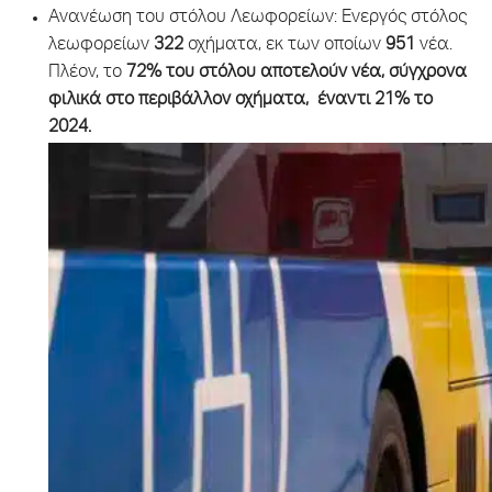
Ανανέωση του στόλου Λεωφορείων: Ενεργός στόλος
λεωφορείων
322
οχήματα, εκ των οποίων
951
νέα.
Πλέον, το
72%
του στόλου αποτελούν νέα, σύγχρονα
φιλικά στο περιβάλλον οχήματα, έναντι 21% το
2024.