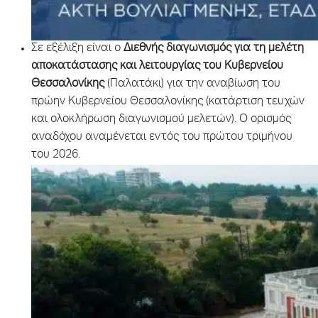
Σε εξέλιξη είναι ο
Διεθνής διαγωνισμός για τη μελέτη
αποκατάστασης και λειτουργίας του Κυβερνείου
Θεσσαλονίκης
(Παλατάκι) για την αναβίωση του
πρώην Κυβερνείου Θεσσαλονίκης (κατάρτιση τευχών
και ολοκλήρωση διαγωνισμού μελετών). Ο ορισμός
αναδόχου αναμένεται εντός του πρώτου τριμήνου
του 2026.