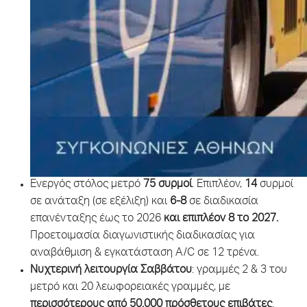
Ενεργός στόλος μετρό
75 συρμοί
. Επιπλέον,
14
συρμοί
σε ανάταξη (σε εξέλιξη) και
6-8
σε διαδικασία
επανένταξης έως το 2026
και επιπλέον 8 το 2027.
Προετοιμασία διαγωνιστικής διαδικασίας για
αναβάθμιση & εγκατάσταση A/C σε 12 τρένα.
Νυχτερινή λειτουργία Σαββάτου
: γραμμές 2 & 3 του
μετρό και 20 λεωφορειακές γραμμές, με
περισσότερους από 50.000 πρόσθετους επιβάτες
.