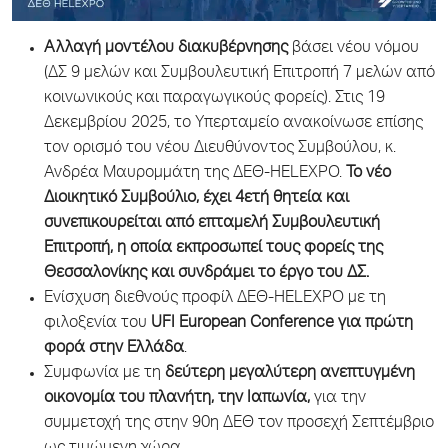
Αλλαγή μοντέλου διακυβέρνησης
βάσει νέου νόμου
(ΔΣ 9 μελών και Συμβουλευτική Επιτροπή 7 μελών από
κοινωνικούς και παραγωγικούς φορείς). Στις 19
Δεκεμβρίου 2025, το Υπερταμείο ανακοίνωσε επίσης
τον ορισμό του νέου Διευθύνοντος Συμβούλου, κ.
Ανδρέα Μαυρομμάτη της ΔΕΘ-HELEXPO.
Το νέο
Διοικητικό Συμβούλιο, έχει 4ετή θητεία και
συνεπικουρείται από επταμελή Συμβουλευτική
Επιτροπή, η οποία εκπροσωπεί τους φορείς της
Θεσσαλονίκης και συνδράμει το έργο του ΔΣ.
Ενίσχυση διεθνούς προφίλ ΔΕΘ-HELEXPO με τη
φιλοξενία του
UFI European Conference για πρώτη
φορά στην Ελλάδα
.
Συμφωνία με τη
δεύτερη μεγαλύτερη ανεπτυγμένη
οικονομία
του πλανήτη, την Ιαπωνία,
για την
συμμετοχή της στην 90η ΔΕΘ τον προσεχή Σεπτέμβριο