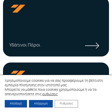
Υδάτινοι Πόροι
Χρησιμοποιούμε cookies για να σας προσφέρουμε τη βέλτιστη
εμπειρία πλοήγησης στον ιστότοπό μας.
Μπορείτε να μάθετε ποια cookies χρησιμοποιούμε ή να τα
απενεργοποιήσετε στις
ρυθμίσεις
.
Αποδοχή
Απόρριψη
Ρυθμίσεις
Εκθέσεις & Συνέδρια