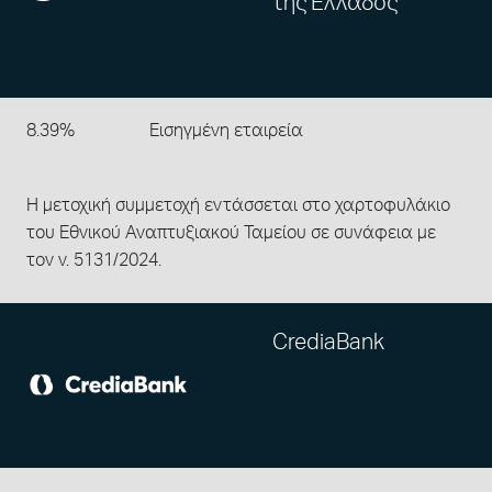
της Ελλάδος
8.39%
Εισηγμένη εταιρεία
Η μετοχική συμμετοχή εντάσσεται στο χαρτοφυλάκιο
του Εθνικού Αναπτυξιακού Ταμείου σε συνάφεια με
τον ν. 5131/2024.
CrediaBank