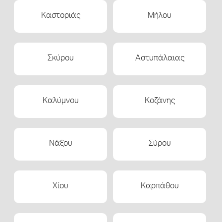
Καστοριάς
Μήλου
Σκύρου
Αστυπάλαιας
Καλύμνου
Κοζάνης
Νάξου
Σύρου
Χίου
Καρπάθου