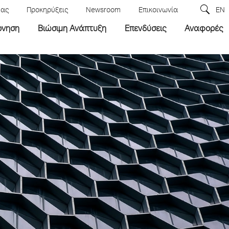
μας
Προκηρύξεις
Newsroom
Επικοινωνία
EN
ρνηση
Βιώσιμη Ανάπτυξη
Επενδύσεις
Αναφορές