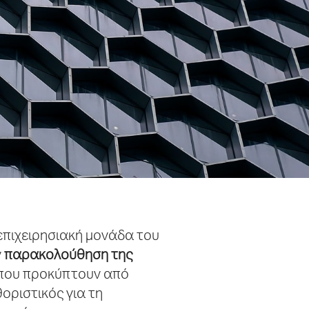
επιχειρησιακή μονάδα του
ν
παρακολούθηση της
 που προκύπτουν από
θοριστικός για τη