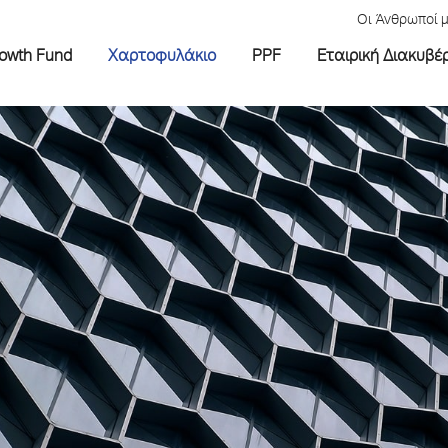
Οι Άνθρωποί 
rowth Fund
Χαρτοφυλάκιο
PPF
Εταιρική Διακυβέ