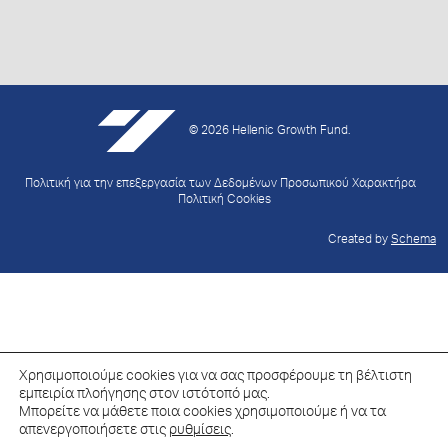
© 2026 Hellenic Growth Fund.
Πολιτική για την επεξεργασία των Δεδομένων Προσωπικού Χαρακτήρα
Πολιτική Cookies
Created by
Schema
Χρησιμοποιούμε cookies για να σας προσφέρουμε τη βέλτιστη
εμπειρία πλοήγησης στον ιστότοπό μας.
Μπορείτε να μάθετε ποια cookies χρησιμοποιούμε ή να τα
απενεργοποιήσετε στις
ρυθμίσεις
.