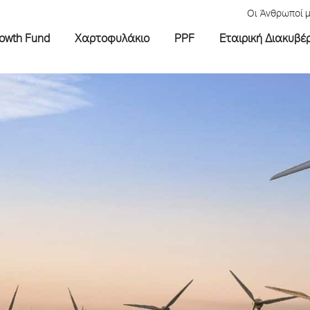
Οι Άνθρωποί 
rowth Fund
Χαρτοφυλάκιο
PPF
Εταιρική Διακυβέ