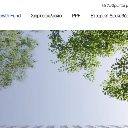
Οι Άνθρωποί 
rowth Fund
Χαρτοφυλάκιο
PPF
Εταιρική Διακυβέ