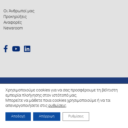
Οι Άνθρωποί μας
Προκηρύξεις
Αναφορές
Newsroom
Χρησιμοποιούμε cookies για να σας προσφέρουμε τη βέλτιστη
© 2026 Hellenic Growth Fund.
εμπειρία πλοήγησης στον ιστότοπό μας.
Μπορείτε να μάθετε ποια cookies χρησιμοποιούμε ή να τα
απενεργοποιήσετε στις
ρυθμίσεις
.
Πολιτική για την επεξεργασία των Δεδομένων Προσωπικού Χαρακτήρα
Πολιτική Cookies
Αποδοχή
Απόρριψη
Ρυθμίσεις
Created by
Schema