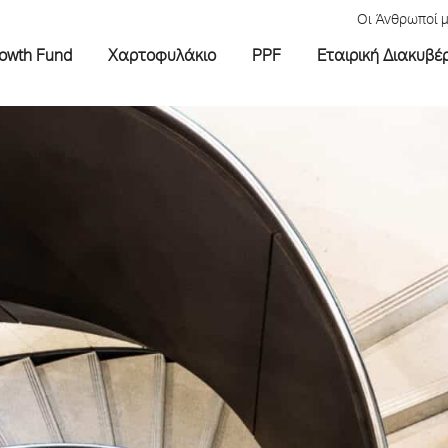
Οι Άνθρωποί 
rowth Fund
Χαρτοφυλάκιο
PPF
Εταιρική Διακυβέ