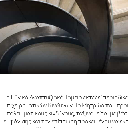
Το Εθνικό Αναπτυξιακό Ταμείο εκτελεί περιοδικ
Επιχειρηματικών Κινδύνων. Το Μητρώο που προκύ
υπολειμματικούς κινδύνους, ταξινομείται με βά
εμφάνισης και την επίπτωση προκειμένου να εκτ