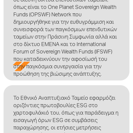
σε διεθνή δίκτυα επενδυτικών ταμείων,
όπως είναι το
One Planet Sovereign Wealth
Funds (OPSWF) Network
που
δημιουργήθηκε για την ευθυγράμμιση και
συνεισφορά των παγκόσμιων επενδυτικών
ταμείων στην Πράσινη Συμφωνία αλλά και
στο δίκτυο ΕΜΕΝΑ και το
International
Forum of Sovereign Wealth Funds
(IFSWF)
που καταδεικνύουν την αφοσίωσή του
στην παγκόσμια συνεργασία για την
προώθηση της βιώσιμης ανάπτυξης.
Το
Εθνικό Αναπτυξιακό Ταμείο
εφαρμόζει
οριζόντιες πρωτοβουλίες ESG στο
χαρτοφυλάκιό του, όπως για παράδειγμα η
εισαγωγή όρων ESG σε συμβάσεις
παραχώρησης, οι ετήσιες μετρήσεις