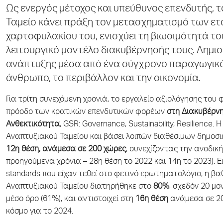
Ως ενεργός μέτοχος και υπεύθυνος επενδυτής, 
Ταμείο κάνει πράξη τον μετασχηματισμό των ετ
χαρτοφυλακίου του, ενισχύει τη βιωσιμότητά το
λειτουργικό μοντέλο διακυβέρνησής τους. Δημιο
ανάπτυξης μέσα από ένα σύγχρονο παραγωγικό 
άνθρωπο, το περιβάλλον και την οικονομία.
Για τρίτη συνεχόμενη χρονιά, το εργαλείο αξιολόγησης του
πρόοδο των κρατικών επενδυτικών φορέων
στη
Διακυβέρνη
Ανθεκτικότητα
, GSR: Governance, Sustainability, Resilience
Αναπτυξιακού Ταμείου και βάσει λοιπών διαθέσιμων δημοσι
12
η
θέση, ανάμεσα σε 200 χώρες
, συνεχίζοντας την ανοδικ
προηγούμενα χρόνια – 28η θέση το 2022 και 14η το 2023). 
standards που είχαν τεθεί στο φετινό ερωτηματολόγιο, η β
Αναπτυξιακού Ταμείου διατηρήθηκε στο
80%
, σχεδόν 20 μ
μέσο όρο (61%), και αντιστοιχεί στη
16η θέση
ανάμεσα σε 20
κόσμο για το 2024.