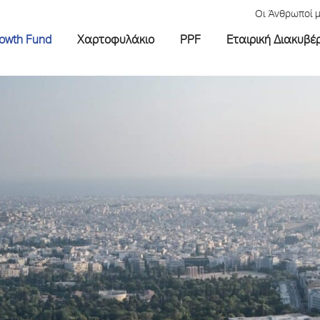
Οι Άνθρωποί 
rowth Fund
Χαρτοφυλάκιο
PPF
Εταιρική Διακυβέ