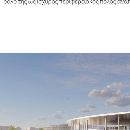
ρόλο της ως ισχυρός περιφερειακός πόλος ανά