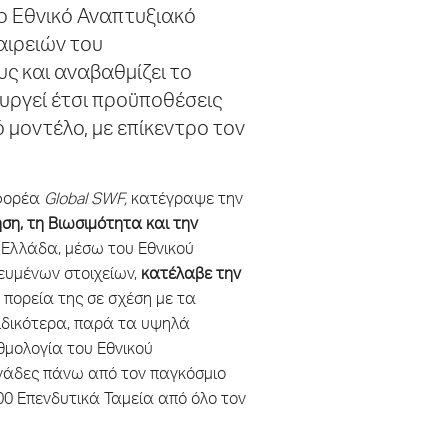
το Εθνικό Αναπτυξιακό
αιρειών του
υς και αναβαθμίζει το
υργεί έτσι προϋποθέσεις
μοντέλο, με επίκεντρο τον
 φορέα
Global SWF,
κατέγραψε την
ση, τη Βιωσιμότητα και την
. Η Ελλάδα, μέσω του Εθνικού
ευμένων στοιχείων,
κατέλαβε την
ή πορεία της σε σχέση με τα
Ειδικότερα, παρά τα υψηλά
αθμολογία του Εθνικού
ονάδες πάνω από τον παγκόσμιο
0 Επενδυτικά Ταμεία από όλο τον