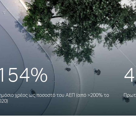
154%
4
ημόσιο χρέος ως ποσοστό του ΑΕΠ (από >200% το
Πρωτο
020)