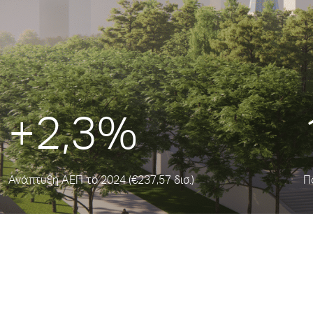
+2,3%
Ανάπτυξη ΑΕΠ το 2024 (€237,57 δισ.)
Π