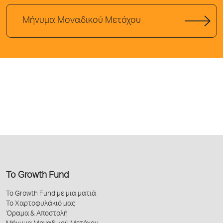
Μήνυμα Μοναδικού Μετόχου
Το Growth Fund
Το Growth Fund με μια ματιά
Το Χαρτοφυλάκιό μας
Όραμα & Αποστολή