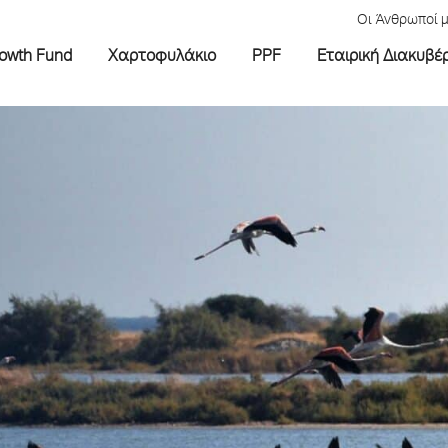
Οι Άνθρωποί 
rowth Fund
Χαρτοφυλάκιο
PPF
Εταιρική Διακυβέ