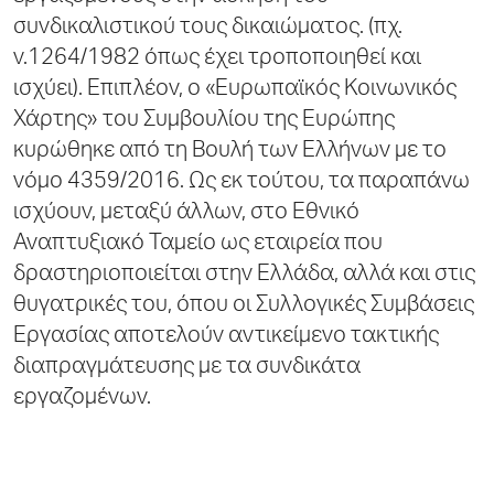
συνδικαλιστικού τους δικαιώματος. (πχ.
Αποχωρήσεις
(παραιτήσεις στη
ν.1264/1982 όπως έχει τροποποιηθεί και
διάρκεια του
έτους)
ισχύει). Επιπλέον, ο «Ευρωπαϊκός Κοινωνικός
Γυναίκες
Χάρτης» του Συμβουλίου της Ευρώπης
1
κυρώθηκε από τη Βουλή των Ελλήνων με το
Άνδρες
6
νόμο 4359/2016. Ως εκ τούτου, τα παραπάνω
Διοικητικό
ισχύουν, μεταξύ άλλων, στο Εθνικό
Συμβούλιο ΟΑΣΑ
Αναπτυξιακό Ταμείο ως εταιρεία που
Εκτελεστικά Μέλη
δραστηριοποιείται στην Ελλάδα, αλλά και στις
θυγατρικές του, όπου οι Συλλογικές Συμβάσεις
Γυναίκες
1
Εργασίας αποτελούν αντικείμενο τακτικής
Άνδρες
-
διαπραγμάτευσης με τα συνδικάτα
Μη Εκτελεστικά
εργαζομένων.
Μέλη
Γυναίκες
1
Άνδρες
6