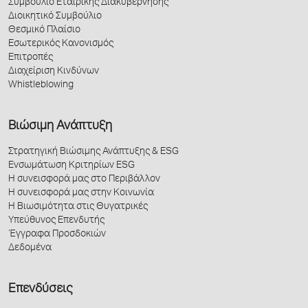
Άρρεν
Συμβούλιο Εταιρικής Διακυβέρνησης
4,606
4,53
Διοικητικό Συμβούλιο
ανά ηλικιακή ομάδα
Θεσμικό Πλαίσιο
Εσωτερικός Κανονισμός
≤30
37
2
Επιτροπές
Διαχείριση Κινδύνων
31–50
2,377
2,17
Whistleblowing
>50
2,356
2,52
Βιώσιμη Ανάπτυξη
ανά ιεραρχικό
επίπεδο
Στρατηγική Βιώσιμης Ανάπτυξης & ESG
Ενσωμάτωση Κριτηρίων ESG
Στελέχη Διοίκησης
(έως και επίπεδο
Η συνεισφορά μας στο Περιβάλλον
Προισταμένου)
Η συνεισφορά μας στην Κοινωνία
Η Βιωσιμότητα στις Θυγατρικές
Γυναίκες
33
3
Υπεύθυνος Επενδυτής
Έγγραφα Προσδοκιών
Άνδρες
158
16
Δεδομένα
Υπόλοιπο
προσωπικό
Επενδύσεις
Γυναίκες
131
15