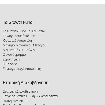
ΣΥΓΚΟΙΝΩΝΙΕΣ
31.12.2022
31.12.2023
ΑΘΗΝΩΝ (ΟΣΥ)
Το Growth Fund
Εργαζόμενοι ΟΣΥ
Το Growth Fund με μια ματιά
Συνολικός
Το Χαρτοφυλάκιό μας
αριθμός
Όραμα & Αποστολή
εργαζομένων
Μήνυμα Μοναδικού Μετόχου
(με εξαρτημένη
4,770
4,72
σχέση εργασίας
Διοικητικό Συμβούλιο
ή Πάγια
Οργανόγραμμα
Αντιμισθία)
Στρατηγική
Η Ελλάδα
Αορίστου
4,764
4,69
Χρόνου
Συνεργασίες & Διακρίσεις
Ορισμένου
6
2
Χρόνου
Εταιρική Διακυβέρνηση
ανά φύλο
Εταιρική Διακυβέρνηση
Επιχειρηματική Ηθική & Ακεραιότητα
Θήλυ
164
18
Γενική Συνέλευση