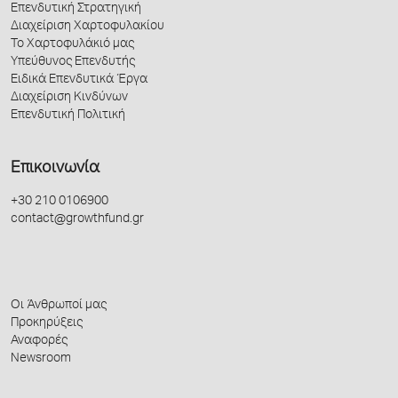
Επενδυτική Στρατηγική
Άνδρες
4,448
4,37
Διαχείριση Χαρτοφυλακίου
Το Χαρτοφυλάκιό μας
Νέες προσλήψεις
Υπεύθυνος Επενδυτής
(κατά την διάρκεια
Ειδικά Επενδυτικά Έργα
του έτους)
Διαχείριση Κινδύνων
Επενδυτική Πολιτική
Γυναίκες
2
2
Άνδρες
37
10
Επικοινωνία
Αποχωρήσεις
(παραιτήσεις στη
+30 210 0106900
διάρκεια του
contact@growthfund.gr
έτους)
Γυναίκες
6
Άνδρες
176
17
Οι Άνθρωποί μας
Προκηρύξεις
Διοικητικό
Αναφορές
Συμβούλιο ΟΣΥ
Newsroom
Εκτελεστικά Μέλη