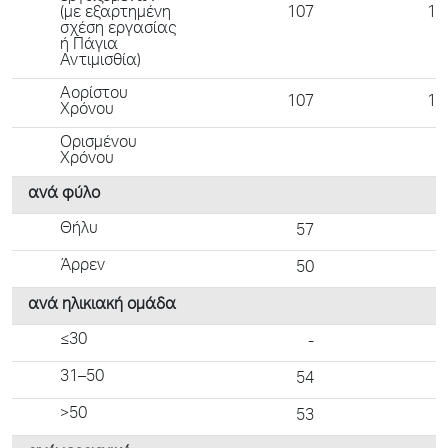
(με εξαρτημένη
107
10
σχέση εργασίας
ή Πάγια
Αντιμισθία)
Αορίστου
107
10
Χρόνου
Ορισμένου
Χρόνου
ανά φύλο
Θήλυ
57
5
Άρρεν
50
5
ανά ηλικιακή ομάδα
≤30
-
31–50
54
4
>50
53
5