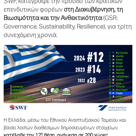
SWF,
κατέγραψε την πρόοδο των κρατικών
επενδυτικών φορέων
στη
Διακυβέρνηση, τη
Βιωσιμότητα και την Ανθεκτικότητα
(GSR:
Governance, Sustainability, Resilience), για τρίτη
συνεχόμενη χρονιά.
Η Ελλάδα, μέσω του Εθνικού Αναπτυξιακού Ταμείου και
βάσει λοιπών διαθέσιμων δημοσιευμένων στοιχείων,
η
κατέλαβε την 12
θέση, ανάμεσα σε 200 χώρες
,