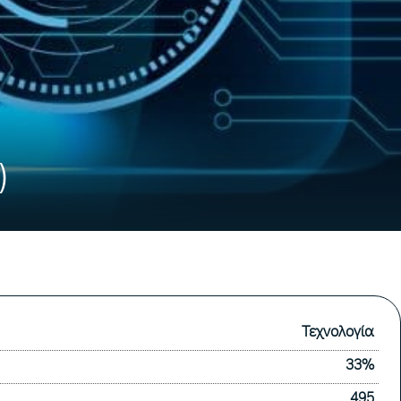
)
Τεχνολογία
33%
495