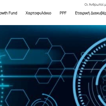
Οι Άνθρωποί 
rowth Fund
Χαρτοφυλάκιο
PPF
Εταιρική Διακυβέ