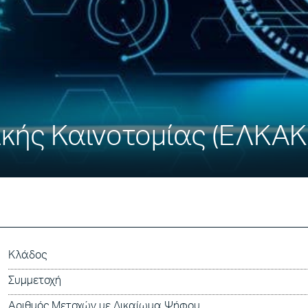
ικής Καινοτομίας (ΕΛΚΑΚ
Κλάδος
Συμμετοχή
Αριθμός Μετοχών με Δικαίωμα Ψήφου