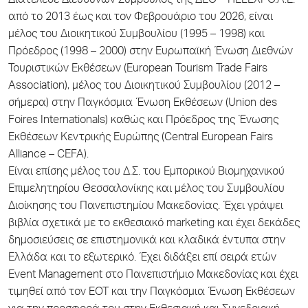
Διατέλεσε Διευθύνων Σύμβουλος της ΔΕΘ – HELEXPO.Α.Ε.
από το 2013 έως και τον Φεβρουάριο του 2026, είναι
μέλος του Διοικητικού Συμβουλίου (1995 – 1998) και
Πρόεδρος (1998 – 2000) στην Ευρωπαϊκή Ένωση Διεθνών
Τουριστικών Εκθέσεων (European Tourism Trade Fairs
Association), μέλος του Διοικητικού Συμβουλίου (2012 –
σήμερα) στην Παγκόσμια Ένωση Εκθέσεων (Union des
Foires Internationals) καθώς και Πρόεδρος της Ένωσης
Εκθέσεων Κεντρικής Ευρώπης (Central European Fairs
Alliance – CEFA).
Είναι επίσης μέλος του Δ.Σ. του Εμπορικού Βιομηχανικού
Επιμελητηρίου Θεσσαλονίκης και μέλος του Συμβουλίου
Διοίκησης του Πανεπιστημίου Μακεδονίας. Έχει γράψει
βιβλία σχετικά με το εκθεσιακό marketing και έχει δεκάδες
δημοσιεύσεις σε επιστημονικά και κλαδικά έντυπα στην
Ελλάδα και το εξωτερικό. Έχει διδάξει επί σειρά ετών
Event Management στο Πανεπιστήμιο Μακεδονίας και έχει
τιμηθεί από τον ΕΟΤ και την Παγκόσμια Ένωση Εκθέσεων