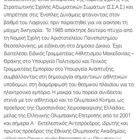
Θεσσαλονίκης. Είναι απόφοιτος της Νομικής Σχολής της
Στρατιωτικής Σχολής Αξιωματικών Σωμάτων (Σ.Σ.Α.Σ.) και
υπηρέτησε στις Ένοπλες Δυνάμεις φτάνοντας στον
βαθμό του Λοχαγού, πριν παραιτηθεί για να ασκήσει τη
μάχιμη δικηγορία. Το 1985 απέκτησε δεύτερο πτυχίο από
τη Νομική Σχολή του Αριστοτελείου Πανεπιστημίου
Θεσσαλονίκης, με ειδίκευση στο Δημόσιο Δίκαιο. Έχει
διατελέσει Ειδικός Γραμματέας Αθλητισμού Μακεδονίας –
Θράκης στο Υπουργείο Πολιτισμού και Γενικός
Γραμματέας Εμπορίου στο Υπουργείο Ανάπτυξης,
συμβάλλοντας στη δημιουργία σημαντικών αθλητικών
υποδομών, στη διαμόρφωση του θεσμικού πλαισίου για το
ηλεκτρονικό εμπόριο. Η μακρά του πορεία συνδέεται
στενά με τον αθλητισμό και το Ολυμπιακό Κίνημα, ως
πρόεδρος της Ομοσπονδίας Χειροσφαίρισης Ελλάδας,
μέλος της Ελληνικής Ολυμπιακής Επιτροπής από το 2001
και σήμερα Α΄ Εκτελεστικός Αντιπρόεδρος, ιδρυτής και
πρώτος πρόεδρος της Εθνικής Ολυμπιακής Ακαδημίας,