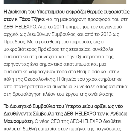
Η Διοίκηση του Υπερταμείου εκφράζει θερμές ευχαριστίες
στον κ. Τάσο Τζήκα
για τη μακρόχρονη προσφορά του στη
ΔΕΘ–HELEXPO. Από το 2011 υπηρέτησε τον οργανισμό,
αρχικά ως Διευθύνων Σύμβουλος και από το 2013 ως
Πρόεδρος. Με τη σταθερή του παρουσία, ως ο
μακροβιότερος Πρόεδρος της εταιρείας, συνέβαλε
ουσιαστικά στη συνέχεια και την εξωστρέφειά της,
αφήνοντας ένα σημαντικό αποτύπωμα και μια
ουσιαστική «σφραγίδα» τόσο στο θεσμό όσο και στην
πόλη της Θεσσαλονίκης. Η θητεία του χαρακτηρίστηκε
από σταθερότητα και συνέπεια. Συνέβαλε αποφασιστικά
στη δρομολόγηση πλέον του έργου της ανάπλασης.
To
Διοικητικό Συμβούλιο του Υπερταμείου ορίζει ως νέο
Διευθύνοντα Σύμβουλο της ΔΕΘ-
HELEXPO
τον κ. Ανδρέα
Μαυρομμάτη.
Ο νέος CEO της ΔΕΘ-HELEXPO διαθέτει
πολυετή διεθνή εμπειρία στον πυρήνα της παγκόσμιας