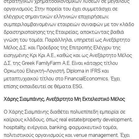
στρατηγικών χρηματοοικονομικών λύσεων σε μεγάλους
οργανισμούς. Στην πορεία του έχει συμμετάσχει σε
ελέγχους σημαντικών ελληνικών επιχειρήσεων,
συμπεριλαμβανομένων εταιρειών συναφών με τον κλάδο
δραστηριοποίησης της Εταιρείας, αποκτώντας βαθιά
γνώση του τομέα. Παράλληλα, υπηρετεί ως Ανεξάρτητο
Μέλος Δ.Σ. και Πρόεδρος της Επιτροπής Ελέγχου της
εισηγμένης Κρι Κρι Α.Ε., καθώς και ως Ανεξάρτητο Μέλος
Δ.Σ. της Greek FamilyFarm Α.Ε. Είναι κάτοχος τίτλου
Ορκωτού Ελεγκτή–Λογιστή, Diploma in IFRS και
μεταπτυχιακού τίτλου στο FinancialEconomics. Έχει
επίσης εκπαιδευτεί σε θέματα ESG.
Χάρης Σιαμπάνης, Ανεξάρτητο Μη
Εκτελεστικό Μέλος
Ο Χάρης Σιαμπάνης διαθέτει πολυεπίπεδη εμπειρία σε
καίριους κλάδους, όπως real estate/property development,
hospitality, ενέργεια, banking, φαρμακευτικό τομέα,
πολιτιστικούς οργανισμούς και venue management. Έχει