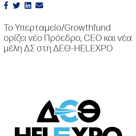
Το Υπερταμείο/Growthfund
ορίζει νέο Πρόεδρο, CEO και νέα
μέλη ΔΣ στη ΔΕΘ-HELEXPO