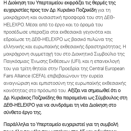
Η Διοίκηση του Υπερταμείου εκφράζει τις θερμές της
ευχαριστίες προς τον Δρ. Κυριάκο Ποζρικίδη
για τη
μακρόχρονη και ουσιαστική προσφορά του στη ΔΕΘ-
HELEXPO. Μέσα από το έργο και το όραμά του
προσέδωσε υπεραξία στα εκθεσιακά γεγονότα και
εδραίωσε τη ΔΕΘ-HELEXPO ως βασικό πυλώνα της
ελληνικής και ευρωπαϊκής εκθεσιακής δραστηριότητας. Η
μακρόχρονη συμμετοχή του στο Διοικητικό Συμβούλιο της
Παγκόσμιας Ένωσης Εκθέσεων (UFI), και η επανεκλογή
του για τρίτη θητεία στην Προεδρία της Central European
Fairs Alliance (CEFA), επιβεβαιώνουν την ευρεία
αναγνώριση και εμπιστοσύνη της ευρωπαϊκής εκθεσιακής
κοινότητας στο πρόσωπό του.
Αξίζει να σημειωθεί ότι ο
Δρ. Κυριάκος Ποζρικίδης θα παραμείνει ως Σύμβουλος στη
ΔΕΘ-HELEXPO για να συνδράμει τη νέα Διοίκηση στο
σύνθετο έργο της.
Παράλληλα το Υπερταμείο ευχαριστεί για τη συμβολή