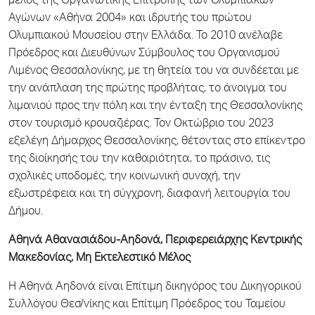
μέλος της Οργανωτικής Επιτροπής των Ολυμπιακών
Αγώνων «Αθήνα 2004» και ιδρυτής του πρώτου
Ολυμπιακού Μουσείου στην Ελλάδα. Το 2010 ανέλαβε
Πρόεδρος και Διευθύνων Σύμβουλος του Οργανισμού
Λιμένος Θεσσαλονίκης, με τη θητεία του να συνδέεται με
την ανάπλαση της πρώτης προβλήτας, το άνοιγμα του
λιμανιού προς την πόλη και την ένταξη της Θεσσαλονίκης
στον τουρισμό κρουαζιέρας. Τον Οκτώβριο του 2023
εξελέγη Δήμαρχος Θεσσαλονίκης, θέτοντας στο επίκεντρο
της διοίκησής του την καθαριότητα, το πράσινο, τις
σχολικές υποδομές, την κοινωνική συνοχή, την
εξωστρέφεια και τη σύγχρονη, διαφανή λειτουργία του
Δήμου.
Αθηνά Αθανασιάδου-Αηδονά, Περιφερειάρχης Κεντρικής
Μακεδονίας, Μη Εκτελεστικό Μέλος
Η Αθηνά Αηδονά είναι Επίτιμη δικηγόρος του Δικηγορικού
Συλλόγου Θεσ/νίκης και Επίτιμη Πρόεδρος του Ταμείου