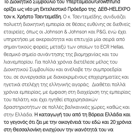
Το Διοικητικό Συμβούλιο του Υπερταμείου/Growthfund
ορίζει ως νέο μη Εκτελεστικό Πρόεδρο της ΔΕΘ-HELEXPO
τον κ. Χρήστο Τσεντεμεΐδη.
Ο κ. Τσεντεμεΐδης, συνδυάζει
πολυετή διοικητική εμπειρία σε θέσεις ευθύνης σε διεθνείς
εταιρείες, όπως οι Johnson & Johnson και P&G, ενώ έχει
υπηρετήσει με ακεραιότητα και επιτυχία μία σειρά από
σημαντικούς φορείς, μεταξύ των οποίων το ECR Hellas,
θεσμικό σημείο συνάντησης της βιομηχανίας και του
λιανεμπορίου. Για πολλά χρόνια διετέλεσε μέλος του
Διοικητικού Συμβουλίου και ανέλαβε την συμπροεδρία
του, σε συνεργασία με διακεκριμένους επιχειρηματίες και
ηγετικά στελέχη της ελληνικής αγοράς. Διαθέτει πολλά
χρόνια εμπειρίας, με έμφαση στη διαχείριση της εμπειρίας
του πελάτη, και έχει ηγηθεί επιχειρησιακών
δραστηριοτήτων σε πολλές βαλκανικές χώρες, καθώς και
στην Ελλάδα.
Η καταγωγή του από τη Βόρεια Ελλάδα και
το γεγονός ότι ζει με την οικογένειά του εδώ και 20 χρόνια
στη Θεσσαλονίκη ενισχύουν την ικανότητά του να