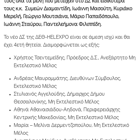
τους όλα τα μέλη που μετείχαν στο ΔΣ και ειδικότερα
τους κ.κ. Συμεών Διαμαντίδη, Ιωάννη Μασούτη, Κυριάκο
Μερελή, Γεώργιο Μουτσιάνα, Μάριο Παπαδόπουλο,
Ιωάννη Σταύρου, Παντελεήμονα Φιλιππίδη.
Το νέο ΔΣ της ΔΕΘ-HELEXPO είναι σε άμεση ισχύ και θα
έχει 4ετή θητεία. Διαμορφώνεται ως εξής:
Χρήστος Τσεντεμεΐδης, Πρόεδρος Δ.Σ., Ανεξάρτητο Μη
Εκτελεστικό Μέλος
Ανδρέας Μαυρομμάτης, Διευθύνων Σύμβουλος,
Εκτελεστικό Μέλος
Στυλιανός Αγγελούδης, Δήμαρχος Δήμου
Θεσσαλονίκης, Μη Εκτελεστικό Μέλος
Αθηνά Αθανασιάδου-Αηδονά, Περιφερειάρχης
Κεντρικής Μακεδονίας, Μη Εκτελεστικό Μέλος
Μαρία – Μελίνα Δερμεντζοπούλου, Μη Εκτελεστικό
Μέλος