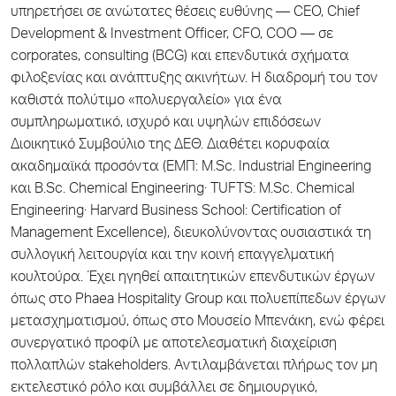
υπηρετήσει σε ανώτατες θέσεις ευθύνης — CEO, Chief
Development & Investment Officer, CFO, COO — σε
corporates, consulting (BCG) και επενδυτικά σχήματα
φιλοξενίας και ανάπτυξης ακινήτων. Η διαδρομή του τον
καθιστά πολύτιμο «πολυεργαλείο» για ένα
συμπληρωματικό, ισχυρό και υψηλών επιδόσεων
Διοικητικό Συμβούλιο της ΔΕΘ. Διαθέτει κορυφαία
ακαδημαϊκά προσόντα (ΕΜΠ: M.Sc. Industrial Engineering
και B.Sc. Chemical Engineering· TUFTS: M.Sc. Chemical
Engineering· Harvard Business School: Certification of
Management Excellence), διευκολύνοντας ουσιαστικά τη
συλλογική λειτουργία και την κοινή επαγγελματική
κουλτούρα. Έχει ηγηθεί απαιτητικών επενδυτικών έργων
όπως στο Phaea Hospitality Group και πολυεπίπεδων έργων
μετασχηματισμού, όπως στο Μουσείο Μπενάκη, ενώ φέρει
συνεργατικό προφίλ με αποτελεσματική διαχείριση
πολλαπλών stakeholders. Αντιλαμβάνεται πλήρως τον μη
εκτελεστικό ρόλο και συμβάλλει σε δημιουργικό,