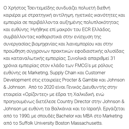
Ο Χρήστος Τσεντεμεΐδης συνδυάζει πολυετή διεθνή
καριέρα με στρατηγική αντίληψη, ηγετικές ικανότητες και
εμπειρία σε περιβάλλοντα αυξημένης πολυπλοκότητας
και ευθύνης. Ηγήθηκε επί μακρόν του ECR Ελλάδος,
συμβάλλοντας καθοριστικά στην ενίσχυση της
συνεργασίας βιομηχανίας και λιανεμπορίου και στην
προώθηση σύγχρονων πρακτικών εφοδιαστικής αλυσίδας
και καταναλωτικής εμπειρίας. Συνολικά απαριθμεί 31
χρόνια εμπειρίας στον κλάδο των FMCG’s με ρόλους
ευθύνης σε Marketing, Supply Chain και Customer
Development στις εταιρείες Procter & Gamble και Johnson
& Johnson. Από το 2020 είναι Γενικός Διευθυντής στην
εταιρεία «Ορίζοντες» με έδρα τη Χαλκιδική, ενώ
προηγουμένως διετέλεσε Country Director στην Johnson &
Johnson με ευθύνη τα Βαλκάνια και το Ισραήλ. Εργάζεται
από το 1990, με σπουδές Bachelor και MBA στο Marketing
από το Suffolk University Boston Massachusetts.