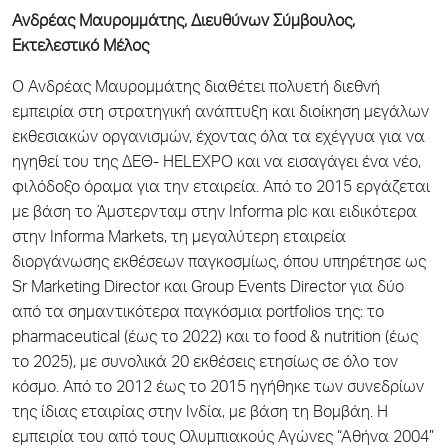
Ανδρέας Μαυρομμάτης, Διευθύνων Σύμβουλος,
Εκτελεστικό Μέλος
Ο Ανδρέας Μαυρομμάτης διαθέτει πολυετή διεθνή
εμπειρία στη στρατηγική ανάπτυξη και διοίκηση μεγάλων
εκθεσιακών οργανισμών, έχοντας όλα τα εχέγγυα για να
ηγηθεί του της ΔΕΘ- HELEXPO και να εισαγάγει ένα νέο,
φιλόδοξο όραμα για την εταιρεία. Από το 2015 εργάζεται
με βάση το Άμστερνταμ στην Informa plc και ειδικότερα
στην Informa Markets, τη μεγαλύτερη εταιρεία
διοργάνωσης εκθέσεων παγκοσμίως, όπου υπηρέτησε ως
Sr Marketing Director και Group Events Director για δύο
από τα σημαντικότερα παγκόσμια portfolios της: το
pharmaceutical (έως το 2022) και το food & nutrition (έως
το 2025), με συνολικά 20 εκθέσεις ετησίως σε όλο τον
κόσμο. Από το 2012 έως το 2015 ηγήθηκε των συνεδρίων
της ίδιας εταιρίας στην Ινδία, με βάση τη Βομβάη. Η
εμπειρία του από τους Ολυμπιακούς Αγώνες “Αθήνα 2004”