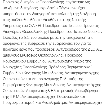
Πρόνοιας Δικηγόρων Θεσσαλονίκης, εργάστηκε ως
μαχόμενη δικηγόρος παρ’ Αρείω Πάγω, ενώ έχει
υπηρετήσει στην δικηγορική και πολιτική της διαδρομή
στις ακόλουθες θέσεις: Διευθύντρια της Νομικής
Υπηρεσίας του Ο.Α.Σ.Θ., Πρόεδρος του Ταμείου Προνοίας
Δικηγόρων Θεσσαλονίκης, Πρόεδρος του Ταμείου Νομικών
Ελλάδος το Δ.Σ. του οποίου μετά την αποχώρησή της
ομόφωνα της εξέφρασε την ευαρέσκειά του για το
πολύτιμο έργο που προσέφερε, Αντιπρόεδρος της ΔΕΘ Α.Ε.
(Διεθνούς Εκθέσεως Θεσσαλονίκης), Πρόεδρος
Νομαρχιακού Συμβουλίου, Αντινομάρχης Υγείας της
Νομαρχίας Θεσσαλονίκης, Πρόεδρος Περιφερειακού
Συμβουλίου Κεντρικής Μακεδονίας, Αντιπεριφερειάρχης
Οικονομικών και Δημοσιονομικής Πολιτικής της
Περιφέρειας Κεντρικής Μακεδονίας, Αντιπεριφερειάρχης
Οικονομικών, Διαφάνειας & Ηλεκτρονικής Διακυβέρνησης
της Π.Κ.Μ., Αντιπεριφερειάρχης Οικονομικών και
Προγραμματισμού και Αναπληρώτρια Αντιπεριφερειάρχης