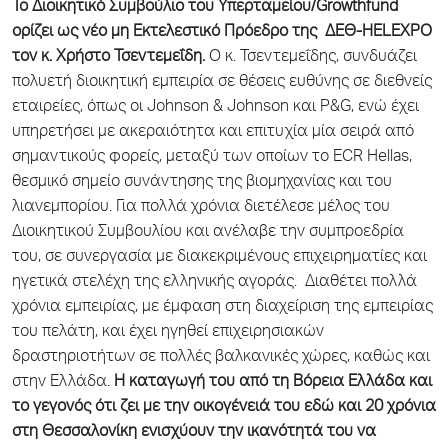
Το Διοικητικό Συμβούλιο του Υπερταμείου/Growthfund
ορίζει ως νέο μη Εκτελεστικό Πρόεδρο της ΔΕΘ-HELEXPO
τον κ. Χρήστο Τσεντεμεΐδη.
Ο κ. Τσεντεμεΐδης, συνδυάζει
πολυετή διοικητική εμπειρία σε θέσεις ευθύνης σε διεθνείς
εταιρείες, όπως οι Johnson & Johnson και P&G, ενώ έχει
υπηρετήσει με ακεραιότητα και επιτυχία μία σειρά από
σημαντικούς φορείς, μεταξύ των οποίων το ECR Hellas,
θεσμικό σημείο συνάντησης της βιομηχανίας και του
λιανεμπορίου. Για πολλά χρόνια διετέλεσε μέλος του
Διοικητικού Συμβουλίου και ανέλαβε την συμπροεδρία
του, σε συνεργασία με διακεκριμένους επιχειρηματίες και
ηγετικά στελέχη της ελληνικής αγοράς. Διαθέτει πολλά
χρόνια εμπειρίας, με έμφαση στη διαχείριση της εμπειρίας
του πελάτη, και έχει ηγηθεί επιχειρησιακών
δραστηριοτήτων σε πολλές βαλκανικές χώρες, καθώς και
στην Ελλάδα.
Η καταγωγή του από τη Βόρεια Ελλάδα και
το γεγονός ότι ζει με την οικογένειά του εδώ και 20 χρόνια
στη Θεσσαλονίκη ενισχύουν την ικανότητά του να