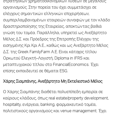
στρατηγικών χρηματοοικονομικών λύσεων σε μεγάλους
οργανισμούς. Στην πορεία του έχει συμμετάσχει σε
ελέγχους σημαντικών ελληνικών επιχειρήσεων,
συμπεριλαμβανομένων εταιρειών συναφών με τον κλάδο
δραστηριοποίησης της Εταιρείας, αποκτώντας βαθιά
γνώση του τομέα. Παράλληλα, υπηρετεί ως Ανεξάρτητο
Μέλος Δ.Σ. και Πρόεδρος της Επιτροπής Ελέγχου της
εισηγμένης Κρι Κρι Α.Ε., καθώς και ως Ανεξάρτητο Μέλος
Δ.Σ. της Greek FamilyFarm Α.Ε. Είναι κάτοχος τίτλου
Ορκωτού Ελεγκτή–Λογιστή, Diploma in IFRS και
μεταπτυχιακού τίτλου στο FinancialEconomics. Έχει
επίσης εκπαιδευτεί σε θέματα ESG.
Χάρης Σιαμπάνης, Ανεξάρτητο Μη
Εκτελεστικό Μέλος
Ο Χάρης Σιαμπάνης διαθέτει πολυεπίπεδη εμπειρία σε
καίριους κλάδους, όπως real estate/property development,
hospitality, ενέργεια, banking, φαρμακευτικό τομέα,
πολιτιστικούς οργανισμούς και venue management. Έχει