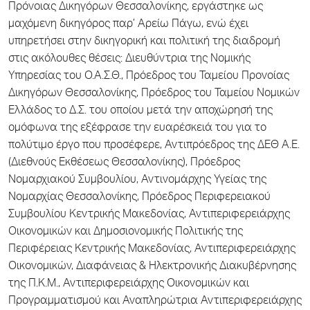
Πρόνοιας Δικηγόρων Θεσσαλονίκης, εργάστηκε ως
μαχόμενη δικηγόρος παρ’ Αρείω Πάγω, ενώ έχει
υπηρετήσει στην δικηγορική και πολιτική της διαδρομή
στις ακόλουθες θέσεις: Διευθύντρια της Νομικής
Υπηρεσίας του Ο.Α.Σ.Θ., Πρόεδρος του Ταμείου Προνοίας
Δικηγόρων Θεσσαλονίκης, Πρόεδρος του Ταμείου Νομικών
Ελλάδος το Δ.Σ. του οποίου μετά την αποχώρησή της
ομόφωνα της εξέφρασε την ευαρέσκειά του για το
πολύτιμο έργο που προσέφερε, Αντιπρόεδρος της ΔΕΘ Α.Ε.
(Διεθνούς Εκθέσεως Θεσσαλονίκης), Πρόεδρος
Νομαρχιακού Συμβουλίου, Αντινομάρχης Υγείας της
Νομαρχίας Θεσσαλονίκης, Πρόεδρος Περιφερειακού
Συμβουλίου Κεντρικής Μακεδονίας, Αντιπεριφερειάρχης
Οικονομικών και Δημοσιονομικής Πολιτικής της
Περιφέρειας Κεντρικής Μακεδονίας, Αντιπεριφερειάρχης
Οικονομικών, Διαφάνειας & Ηλεκτρονικής Διακυβέρνησης
της Π.Κ.Μ., Αντιπεριφερειάρχης Οικονομικών και
Προγραμματισμού και Αναπληρώτρια Αντιπεριφερειάρχης