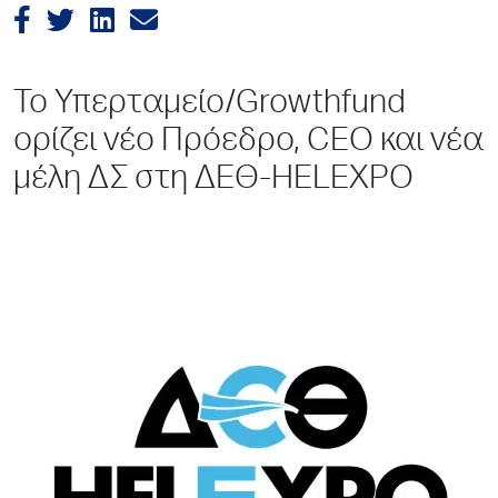
Το Υπερταμείο/Growthfund
ορίζει νέο Πρόεδρο, CEO και νέα
μέλη ΔΣ στη ΔΕΘ-HELEXPO