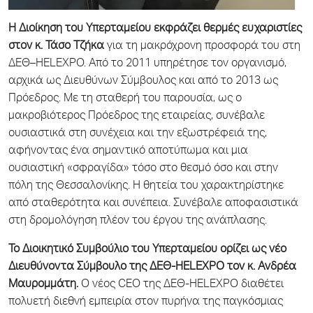
Η Διοίκηση του Υπερταμείου εκφράζει θερμές ευχαριστίες
στον κ. Τάσο Τζήκα
για τη μακρόχρονη προσφορά του στη
ΔΕΘ–HELEXPO. Από το 2011 υπηρέτησε τον οργανισμό,
αρχικά ως Διευθύνων Σύμβουλος και από το 2013 ως
Πρόεδρος. Με τη σταθερή του παρουσία, ως ο
μακροβιότερος Πρόεδρος της εταιρείας, συνέβαλε
ουσιαστικά στη συνέχεια και την εξωστρέφειά της,
αφήνοντας ένα σημαντικό αποτύπωμα και μια
ουσιαστική «σφραγίδα» τόσο στο θεσμό όσο και στην
πόλη της Θεσσαλονίκης. Η θητεία του χαρακτηρίστηκε
από σταθερότητα και συνέπεια. Συνέβαλε αποφασιστικά
στη δρομολόγηση πλέον του έργου της ανάπλασης.
To
Διοικητικό Συμβούλιο του Υπερταμείου ορίζει ως νέο
Διευθύνοντα Σύμβουλο της ΔΕΘ-
HELEXPO
τον κ. Ανδρέα
Μαυρομμάτη.
Ο νέος CEO της ΔΕΘ-HELEXPO διαθέτει
πολυετή διεθνή εμπειρία στον πυρήνα της παγκόσμιας