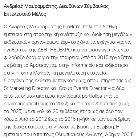
Ανδρέας Μαυρομμάτης, Διευθύνων Σύμβουλος,
Εκτελεστικό Μέλος
Ο Ανδρέας Μαυρομμάτης διαθέτει πολυετή διεθνή
εμπειρία στη στρατηγική ανάπτυξη και διοίκηση μεγάλων
εκθεσιακών οργανισμών, έχοντας όλα τα εχέγγυα για να
ηγηθεί του της ΔΕΘ- HELEXPO και να εισαγάγει ένα νέο,
φιλόδοξο όραμα για την εταιρεία. Από το 2015 εργάζεται
με βάση το Άμστερνταμ στην Informa plc και ειδικότερα
στην Informa Markets, τη μεγαλύτερη εταιρεία
διοργάνωσης εκθέσεων παγκοσμίως, όπου υπηρέτησε ως
Sr Marketing Director και Group Events Director για δύο
από τα σημαντικότερα παγκόσμια portfolios της: το
pharmaceutical (έως το 2022) και το food & nutrition (έως
το 2025), με συνολικά 20 εκθέσεις ετησίως σε όλο τον
κόσμο. Από το 2012 έως το 2015 ηγήθηκε των συνεδρίων
της ίδιας εταιρίας στην Ινδία, με βάση τη Βομβάη. Η
εμπειρία του από τους Ολυμπιακούς Αγώνες “Αθήνα 2004”