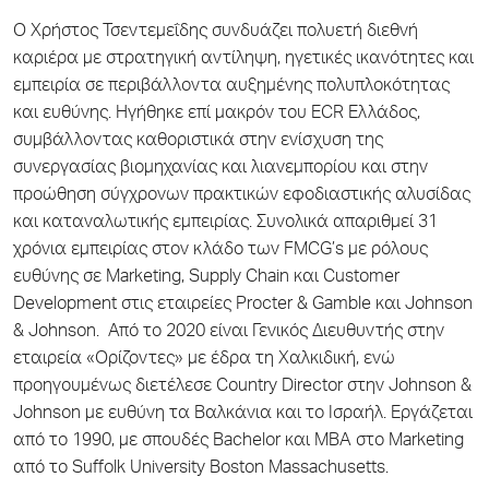
Ο Χρήστος Τσεντεμεΐδης συνδυάζει πολυετή διεθνή
καριέρα με στρατηγική αντίληψη, ηγετικές ικανότητες και
εμπειρία σε περιβάλλοντα αυξημένης πολυπλοκότητας
και ευθύνης. Ηγήθηκε επί μακρόν του ECR Ελλάδος,
συμβάλλοντας καθοριστικά στην ενίσχυση της
συνεργασίας βιομηχανίας και λιανεμπορίου και στην
προώθηση σύγχρονων πρακτικών εφοδιαστικής αλυσίδας
και καταναλωτικής εμπειρίας. Συνολικά απαριθμεί 31
χρόνια εμπειρίας στον κλάδο των FMCG’s με ρόλους
ευθύνης σε Marketing, Supply Chain και Customer
Development στις εταιρείες Procter & Gamble και Johnson
& Johnson. Από το 2020 είναι Γενικός Διευθυντής στην
εταιρεία «Ορίζοντες» με έδρα τη Χαλκιδική, ενώ
προηγουμένως διετέλεσε Country Director στην Johnson &
Johnson με ευθύνη τα Βαλκάνια και το Ισραήλ. Εργάζεται
από το 1990, με σπουδές Bachelor και MBA στο Marketing
από το Suffolk University Boston Massachusetts.