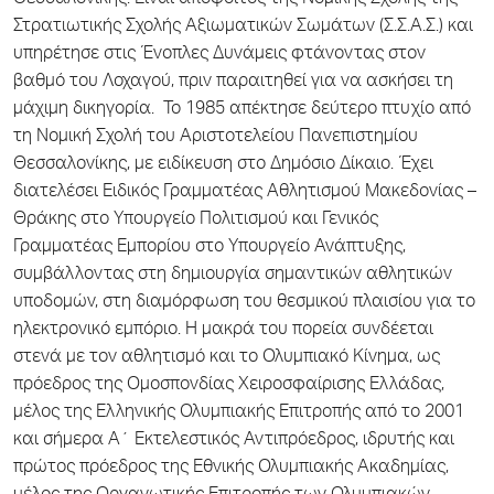
Θεσσαλονίκης. Είναι απόφοιτος της Νομικής Σχολής της
Στρατιωτικής Σχολής Αξιωματικών Σωμάτων (Σ.Σ.Α.Σ.) και
υπηρέτησε στις Ένοπλες Δυνάμεις φτάνοντας στον
βαθμό του Λοχαγού, πριν παραιτηθεί για να ασκήσει τη
μάχιμη δικηγορία. Το 1985 απέκτησε δεύτερο πτυχίο από
τη Νομική Σχολή του Αριστοτελείου Πανεπιστημίου
Θεσσαλονίκης, με ειδίκευση στο Δημόσιο Δίκαιο. Έχει
διατελέσει Ειδικός Γραμματέας Αθλητισμού Μακεδονίας –
Θράκης στο Υπουργείο Πολιτισμού και Γενικός
Γραμματέας Εμπορίου στο Υπουργείο Ανάπτυξης,
συμβάλλοντας στη δημιουργία σημαντικών αθλητικών
υποδομών, στη διαμόρφωση του θεσμικού πλαισίου για το
ηλεκτρονικό εμπόριο. Η μακρά του πορεία συνδέεται
στενά με τον αθλητισμό και το Ολυμπιακό Κίνημα, ως
πρόεδρος της Ομοσπονδίας Χειροσφαίρισης Ελλάδας,
μέλος της Ελληνικής Ολυμπιακής Επιτροπής από το 2001
και σήμερα Α΄ Εκτελεστικός Αντιπρόεδρος, ιδρυτής και
πρώτος πρόεδρος της Εθνικής Ολυμπιακής Ακαδημίας,