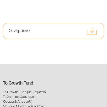
Συνημμένο
Το Growth Fund
Το Growth Fund με μια ματιά
Το Χαρτοφυλάκιό μας
Όραμα & Αποστολή
Μήνυμα Μοναδικού Μετόχου