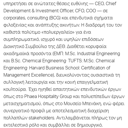
υπηρετήσει σε ανώτατες θέσεις ευθύνης — CEO, Chief
Development & Investment Officer, CFO, COO — σε
corporates, consulting (BCG) και επενδυτικά σχήματα
φιλοξενίας και ανάπτυξης ακινήτων. Η διαδρομή του τον
καθιστά πολύτιμο «πολυεργαλείο» για ένα
συμπληρωματικό, ισχυρό και υψηλών επιδόσεων
Διοικητικό Συμβούλιο της ΔΕΘ. Διαθέτει κορυφαία
ακαδημαϊκά προσόντα (ΕΜΠ: M.Sc. Industrial Engineering
και B.Sc. Chemical Engineering· TUFTS: M.Sc. Chemical
Engineering· Harvard Business School: Certification of
Management Excellence), διευκολύνοντας ουσιαστικά τη
συλλογική λειτουργία και την κοινή επαγγελματική
κουλτούρα. Έχει ηγηθεί απαιτητικών επενδυτικών έργων
όπως στο Phaea Hospitality Group και πολυεπίπεδων έργων
μετασχηματισμού, όπως στο Μουσείο Μπενάκη, ενώ φέρει
συνεργατικό προφίλ με αποτελεσματική διαχείριση
πολλαπλών stakeholders. Αντιλαμβάνεται πλήρως τον μη
εκτελεστικό ρόλο και συμβάλλει σε δημιουργικό,