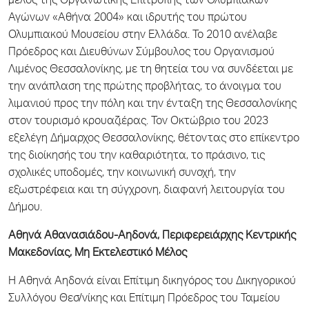
μέλος της Οργανωτικής Επιτροπής των Ολυμπιακών
Αγώνων «Αθήνα 2004» και ιδρυτής του πρώτου
Ολυμπιακού Μουσείου στην Ελλάδα. Το 2010 ανέλαβε
Πρόεδρος και Διευθύνων Σύμβουλος του Οργανισμού
Λιμένος Θεσσαλονίκης, με τη θητεία του να συνδέεται με
την ανάπλαση της πρώτης προβλήτας, το άνοιγμα του
λιμανιού προς την πόλη και την ένταξη της Θεσσαλονίκης
στον τουρισμό κρουαζιέρας. Τον Οκτώβριο του 2023
εξελέγη Δήμαρχος Θεσσαλονίκης, θέτοντας στο επίκεντρο
της διοίκησής του την καθαριότητα, το πράσινο, τις
σχολικές υποδομές, την κοινωνική συνοχή, την
εξωστρέφεια και τη σύγχρονη, διαφανή λειτουργία του
Δήμου.
Αθηνά Αθανασιάδου-Αηδονά, Περιφερειάρχης Κεντρικής
Μακεδονίας, Μη Εκτελεστικό Μέλος
Η Αθηνά Αηδονά είναι Επίτιμη δικηγόρος του Δικηγορικού
Συλλόγου Θεσ/νίκης και Επίτιμη Πρόεδρος του Ταμείου