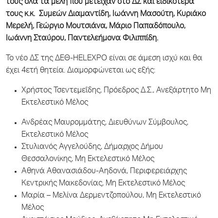
τους όλα τα μέλη που μετείχαν στο ΔΣ και ειδικότερα
τους κ.κ. Συμεών Διαμαντίδη, Ιωάννη Μασούτη, Κυριάκο
Μερελή, Γεώργιο Μουτσιάνα, Μάριο Παπαδόπουλο,
Ιωάννη Σταύρου, Παντελεήμονα Φιλιππίδη.
Το νέο ΔΣ της ΔΕΘ-HELEXPO είναι σε άμεση ισχύ και θα
έχει 4ετή θητεία. Διαμορφώνεται ως εξής:
Χρήστος Τσεντεμεΐδης, Πρόεδρος Δ.Σ., Ανεξάρτητο Μη
Εκτελεστικό Μέλος
Ανδρέας Μαυρομμάτης, Διευθύνων Σύμβουλος,
Εκτελεστικό Μέλος
Στυλιανός Αγγελούδης, Δήμαρχος Δήμου
Θεσσαλονίκης, Μη Εκτελεστικό Μέλος
Αθηνά Αθανασιάδου-Αηδονά, Περιφερειάρχης
Κεντρικής Μακεδονίας, Μη Εκτελεστικό Μέλος
Μαρία – Μελίνα Δερμεντζοπούλου, Μη Εκτελεστικό
Μέλος