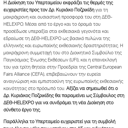
Η Διοίκηση του Υπερταμείου εκφράζει τις θερμές της
ευχαριστίες προς τον Δρ. Κυριάκο Ποζρικίδη
για τη
μακρόχρονη και ουσιαστική προσφορά του στη ΔΕΘ-
HELEXPO. Μέσα από το έργο και το όραμά του
προσέδωσε υπεραξία στα εκθεσιακά γεγονότα και
εδραίωσε τη ΔΕΘ-HELEXPO ως βασικό πυλώνα της
ελληνικής και ευρωπαϊκής εκθεσιακής δραστηριότητας. Η
μακρόχρονη συμμετοχή του στο Διοικητικό Συμβούλιο της
Παγκόσμιας Ένωσης Εκθέσεων (UFI), και η επανεκλογή
του για τρίτη θητεία στην Προεδρία της Central European
Fairs Alliance (CEFA), επιβεβαιώνουν την ευρεία
αναγνώριση και εμπιστοσύνη της ευρωπαϊκής εκθεσιακής
κοινότητας στο πρόσωπό του.
Αξίζει να σημειωθεί ότι ο
Δρ. Κυριάκος Ποζρικίδης θα παραμείνει ως Σύμβουλος στη
ΔΕΘ-HELEXPO για να συνδράμει τη νέα Διοίκηση στο
σύνθετο έργο της.
Παράλληλα το Υπερταμείο ευχαριστεί για τη συμβολή