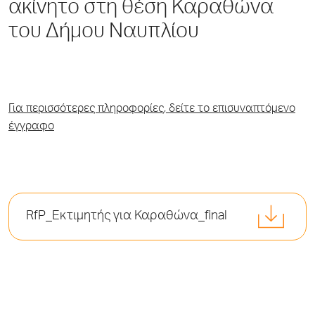
ακίνητο στη θέση Καραθώνα
του Δήμου Ναυπλίου
Για περισσότερες πληροφορίες, δείτε το επισυναπτόμενο
έγγραφο
RfP_Εκτιμητής για Καραθώνα_final