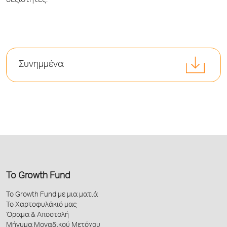
δεξιότητες.
Συνημμένα
Το Growth Fund
Το Growth Fund με μια ματιά
Το Χαρτοφυλάκιό μας
Όραμα & Αποστολή
Μήνυμα Μοναδικού Μετόχου