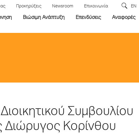
μας
Προκηρύξεις
Newsroom
Επικοινωνία
EN
ρνηση
Βιώσιμη Ανάπτυξη
Επενδύσεις
Αναφορές
υ Διοικητικού Συμβουλίου
ς Διώρυγoς Κορίνθου