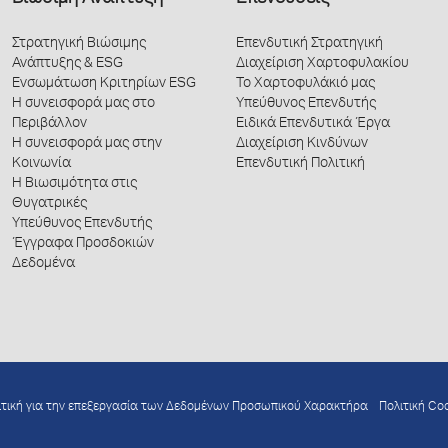
Στρατηγική Βιώσιμης
Επενδυτική Στρατηγική
Ανάπτυξης & ESG
Διαχείριση Χαρτοφυλακίου
Ενσωμάτωση Κριτηρίων ESG
Το Χαρτοφυλάκιό μας
Η συνεισφορά μας στο
Υπεύθυνος Επενδυτής
Περιβάλλον
Ειδικά Επενδυτικά Έργα
Η συνεισφορά μας στην
Διαχείριση Κινδύνων
Κοινωνία
Επενδυτική Πολιτική
Η Βιωσιμότητα στις
Θυγατρικές
Υπεύθυνος Επενδυτής
Έγγραφα Προσδοκιών
Δεδομένα
ιτική για την επεξεργασία των Δεδομένων Προσωπικού Χαρακτήρα
Πολιτική Co