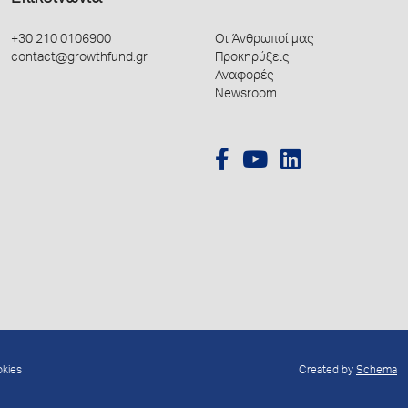
+30 210 0106900
Οι Άνθρωποί μας
contact@growthfund.gr
Προκηρύξεις
Αναφορές
Newsroom
okies
Created by
Schema