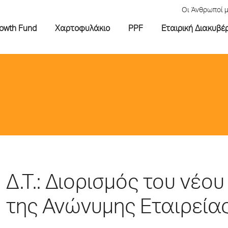
Οι Άνθρωποί 
rowth Fund
Χαρτοφυλάκιο
PPF
Εταιρική Διακυβέ
Δ.Τ.: Διορισμός του νέο
της Ανώνυμης Εταιρεία