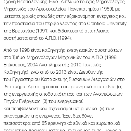
Σχολή Θεσσαλονίκης. Είναι Διπλωματούχος Μηχανολόγος
Μηχανικός του Αριστοτελείου Πανεπιστημίου (1989), με
μεταπτυχιακές σπουδές στην εξοικονόμηση ενέργειας και
την προστασία του περιβάλλοντος στο Cranfield University
της Βρετανίας (1991) και διδακτορικό στα ηλιακά
συστήματα από το Α.Π.Θ. (1994).
Από το 1998 είναι καθηγητής ενεργειακών συστημάτων
στο Τμήμα Μηχανολόγων Μηχανικών του Α.Π.Θ. (1998
Eπίκουρος, 2004 Αναπληρωτής, 2010 Τακτικός
Καθηγητής), ενώ από το 2013 είναι Διευθυντής
του Εργαστηρίου Κατασκευής Συσκευών Διεργασιών στο
ίδιο τμήμα. Δραστηριοποιείται ερευνητικά στα πεδία: (α)
της ενεργειακής αποδοτικότητας και των Ανανεώσιμων
Πηγών Ενέργειας, (β) του ενεργειακού
και περιβαλλοντικού σχεδιασμού κτιρίων και (γ) των
οικονομικών της ενέργειας. Έχει διευθύνει
περισσότερα από 65 ερευνητικά εθνικά και ευρωπαϊκά