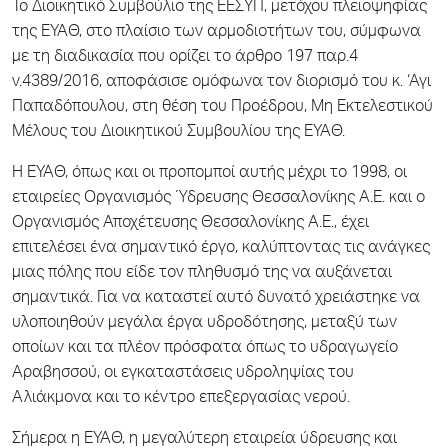
Το Διοικητικό Συμβούλιο της ΕΕΣΥΠ, μετόχου πλειοψηφίας
της ΕΥΑΘ, στο πλαίσιο των αρμοδιοτήτων του, σύμφωνα
με τη διαδικασία που ορίζει το άρθρο 197 παρ.4
ν.4389/2016, αποφάσισε ομόφωνα τον διορισμό του κ. ‘Αγι
Παπαδόπουλου, στη θέση του Προέδρου, Μη Εκτελεστικού
Μέλους του Διοικητικού Συμβουλίου της ΕΥΑΘ.
Η ΕΥΑΘ, όπως και οι προπομποί αυτής μέχρι το 1998, οι
εταιρείες Οργανισμός Ύδρευσης Θεσσαλονίκης Α.Ε. και ο
Οργανισμός Αποχέτευσης Θεσσαλονίκης Α.Ε., έχει
επιτελέσει ένα σημαντικό έργο, καλύπτοντας τις ανάγκες
μιας πόλης που είδε τον πληθυσμό της να αυξάνεται
σημαντικά. Για να καταστεί αυτό δυνατό χρειάστηκε να
υλοποιηθούν μεγάλα έργα υδροδότησης, μεταξύ των
οποίων και τα πλέον πρόσφατα όπως το υδραγωγείο
Αραβησσού, οι εγκαταστάσεις υδροληψίας του
Αλιάκμονα και το κέντρο επεξεργασίας νερού.
Σήμερα η ΕΥΑΘ, η μεγαλύτερη εταιρεία ύδρευσης και