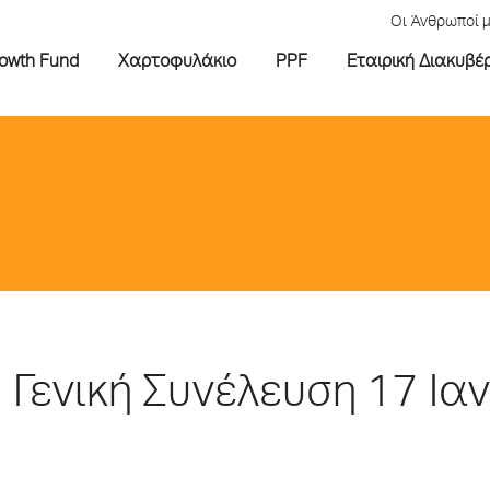
Οι Άνθρωποί 
rowth Fund
Χαρτοφυλάκιο
PPF
Εταιρική Διακυβέ
Γενική Συνέλευση 17 Ια