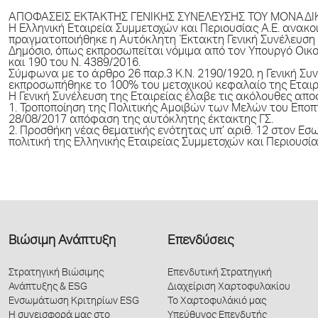
ΑΠΟΦΑΣΕΙΣ ΕΚΤΑΚΤΗΣ ΓΕΝΙΚΗΣ ΣΥΝΕΛΕΥΣΗΣ ΤΟΥ ΜΟΝΑΔΙΚ
H Ελληνική Εταιρεία Συμμετοχών και Περιουσίας Α.Ε. ανακο
πραγματοποιήθηκε η Αυτόκλητη Έκτακτη Γενική Συνέλευση τ
Δημόσιο, όπως εκπροσωπείται νόμιμα από τον Υπουργό Οικο
και 190 του Ν. 4389/2016.
Σύμφωνα με το άρθρο 26 παρ.3 Κ.Ν. 2190/1920, η Γενική Σ
εκπροσωπήθηκε το 100% του μετοχικού κεφαλαίο της Εταιρ
Η Γενική Συνέλευση της Εταιρείας έλαβε τις ακόλουθες απ
1. Τροποποίηση της Πολιτικής Αμοιβών των Μελών του Εποπ
28/08/2017 απόφαση της αυτόκλητης έκτακτης ΓΣ.
2. Προσθήκη νέας θεματικής ενότητας υπ’ αριθ. 12 στον Εσ
πολιτική της Ελληνικής Εταιρείας Συμμετοχών και Περιουσίας
Βιώσιμη Ανάπτυξη
Επενδύσεις
Στρατηγική Βιώσιμης
Επενδυτική Στρατηγική
Ανάπτυξης & ESG
Διαχείριση Χαρτοφυλακίου
Ενσωμάτωση Κριτηρίων ESG
Το Χαρτοφυλάκιό μας
Η συνεισφορά μας στο
Υπεύθυνος Επενδυτής