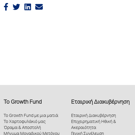
Το Growth Fund
Εταιρική Διακυβέρνηση
Το Growth Fund με μια ματιά
Εταιρική Διακυβέρνηση
Το Χαρτοφυλάκιό μας
Επιχειρηματική Ηθική &
Όραμα & Αποστολή
Ακεραιότητα
Μήνυμα Μοναδικού Μετόχου
Γενική Συνέλευση