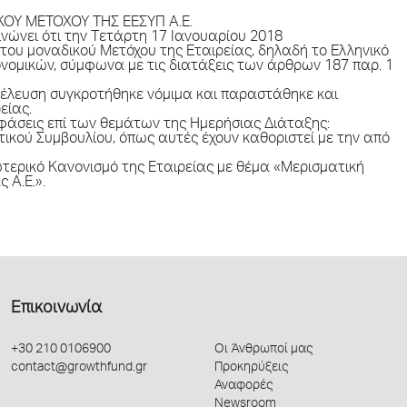
ΟΥ ΜΕΤΟΧΟΥ ΤΗΣ ΕΕΣΥΠ Α.Ε.
ινώνει ότι την Tετάρτη 17 Ιανουαρίου 2018
ου μοναδικού Μετόχου της Εταιρείας, δηλαδή το Ελληνικό
νομικών, σύμφωνα με τις διατάξεις των άρθρων 187 παρ. 1
υνέλευση συγκροτήθηκε νόμιμα και παραστάθηκε και
είας.
οφάσεις επί των θεμάτων της Ημερήσιας Διάταξης:
τικού Συμβουλίου, όπως αυτές έχουν καθοριστεί με την από
ωτερικό Κανονισμό της Εταιρείας με θέμα «Μερισματική
 Α.Ε.».
Επικοινωνία
+30 210 0106900
Οι Άνθρωποί μας
contact@growthfund.gr
Προκηρύξεις
Αναφορές
Newsroom