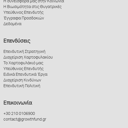
Η συνεισφορά μας στην Κοινωνία
Η Βιωσιμότητα στις Θυγατρικές
Υπεύθυνος Επενδυτής
Έγγραφα Προσδοκιών
Δεδομένα
Επενδύσεις
Επενδυτική Στρατηγική
Διαχείριση Χαρτοφυλακίου
Το Χαρτοφυλάκιό μας
Υπεύθυνος Επενδυτής
Ειδικά Επενδυτικά Έργα
Διαχείριση Κινδύνων
Επενδυτική Πολιτική
Επικοινωνία
+30 210 0106900
contact@growthfund.gr