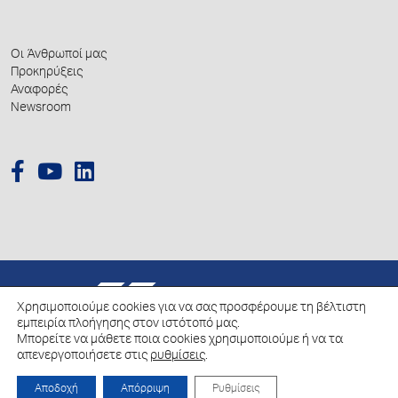
Οι Άνθρωποί μας
Προκηρύξεις
Αναφορές
Newsroom
© 2026 Hellenic Growth Fund.
Χρησιμοποιούμε cookies για να σας προσφέρουμε τη βέλτιστη
εμπειρία πλοήγησης στον ιστότοπό μας.
Μπορείτε να μάθετε ποια cookies χρησιμοποιούμε ή να τα
Πολιτική για την επεξεργασία των Δεδομένων Προσωπικού Χαρακτήρα
απενεργοποιήσετε στις
ρυθμίσεις
.
Πολιτική Cookies
Αποδοχή
Απόρριψη
Ρυθμίσεις