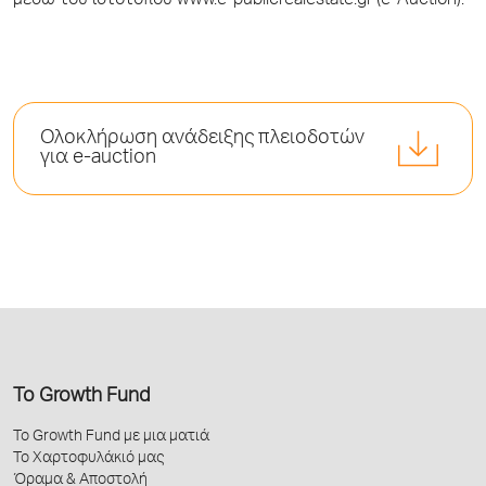
μέσω του ιστότοπου www.e-publicrealestate.gr (e-Auction).
Ολοκλήρωση ανάδειξης πλειοδοτών
για e-auction
Το Growth Fund
Το Growth Fund με μια ματιά
Το Χαρτοφυλάκιό μας
Όραμα & Αποστολή