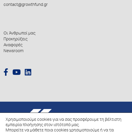
contact@growthfund.gr
Οι Άνθρωποί μας
Προκηρύξεις
Αναφορές
Newsroom
© 2026 Hellenic Growth Fund.
Χρησιμοποιούμε cookies για να σας προσφέρουμε τη βέλτιστη
εμπειρία πλοήγησης στον ιστότοπό μας.
Μπορείτε να μάθετε ποια cookies χρησιμοποιούμε ή να τα
Πολιτική για την επεξεργασία των Δεδομένων Προσωπικού Χαρακτήρα