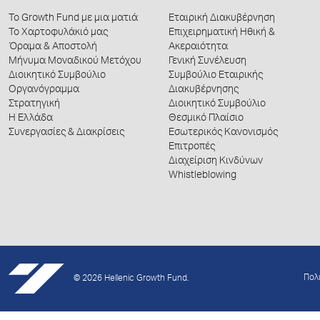
Το Growth Fund με μια ματιά
Εταιρική Διακυβέρνηση
Το Χαρτοφυλάκιό μας
Επιχειρηματική Ηθική &
Όραμα & Αποστολή
Ακεραιότητα
Μήνυμα Μοναδικού Μετόχου
Γενική Συνέλευση
Διοικητικό Συμβούλιο
Συμβούλιο Εταιρικής
Οργανόγραμμα
Διακυβέρνησης
Στρατηγική
Διοικητικό Συμβούλιο
Η Ελλάδα
Θεσμικό Πλαίσιο
Συνεργασίες & Διακρίσεις
Εσωτερικός Κανονισμός
Επιτροπές
Διαχείριση Κινδύνων
Whistleblowing
Πολ
© 2026 Hellenic Growth Fund.