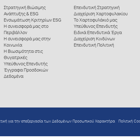
Στρατηγική Βιώσιμης
Επενδυτική Στρατηγική
Ανάπτυξης & ESG
Διαχείριση Χαρτοφυλακίου
Ενσωμάτωση Κριτηρίων ESG
Το Χαρτοφυλάκιό μας
Η συνεισφορά μας στο
Υπεύθυνος Επενδυτής
Περιβάλλον
Ειδικά Επενδυτικά Έργα
Η συνεισφορά μας στην
Διαχείριση Κινδύνων
Κοινωνία
Επενδυτική Πολιτική
Η Βιωσιμότητα στις
Θυγατρικές
Υπεύθυνος Επενδυτής
Έγγραφα Προσδοκιών
Δεδομένα
ιτική για την επεξεργασία των Δεδομένων Προσωπικού Χαρακτήρα
Πολιτική Co