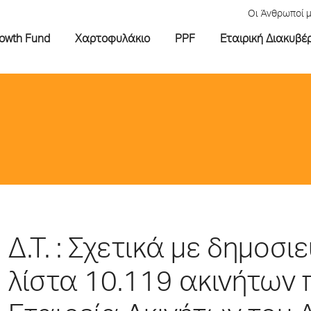
Οι Άνθρωποί 
rowth Fund
Χαρτοφυλάκιο
PPF
Εταιρική Διακυβέ
Δ.Τ. : Σχετικά με δημο
λίστα 10.119 ακινήτων