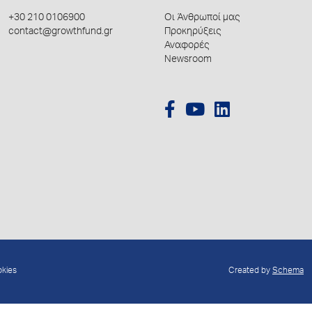
+30 210 0106900
Οι Άνθρωποί μας
contact@growthfund.gr
Προκηρύξεις
Αναφορές
Newsroom
okies
Created by
Schema