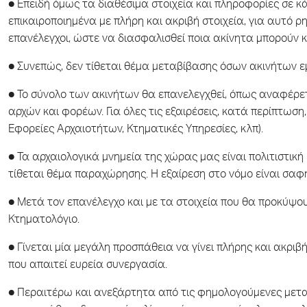
● Επειδή όμως τα διαθέσιμα στοιχεία και πληροφορίες σε κά
επικαιροποιημένα με πλήρη και ακριβή στοιχεία, για αυτό 
επανέλεγχοι, ώστε να διασφαλισθεί ποια ακίνητα μπορούν κ
● Συνεπώς, δεν τίθεται θέμα μεταβίβασης όσων ακινήτων εμ
● Το σύνολο των ακινήτων θα επανελεγχθεί, όπως αναφέρετ
αρχών και φορέων. Για όλες τις εξαιρέσεις, κατά περίπτωσ
Εφορείες Αρχαιοτήτων, Κτηματικές Υπηρεσίες, κλπ).
● Τα αρχαιολογικά μνημεία της χώρας μας είναι πολιτιστικ
τίθεται θέμα παραχώρησης. Η εξαίρεση στο νόμο είναι σαφ
● Μετά τον επανέλεγχο και με τα στοιχεία που θα προκύψουν
Κτηματολόγιο.
● Γίνεται μία μεγάλη προσπάθεια να γίνει πλήρης και ακρι
που απαιτεί ευρεία συνεργασία.
● Περαιτέρω και ανεξάρτητα από τις φημολογούμενες μεταβ