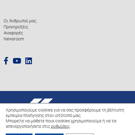
Οι Άνθρωποί μας
Προκηρύξεις
Αναφορές
Newsroom
© 2026 Hellenic Growth Fund.
Χρησιμοποιούμε cookies για να σας προσφέρουμε τη βέλτιστη
εμπειρία πλοήγησης στον ιστότοπό μας.
Πολιτική για την επεξεργασία των Δεδομένων Προσωπικού Χαρακτήρα
Μπορείτε να μάθετε ποια cookies χρησιμοποιούμε ή να τα
Πολιτική Cookies
απενεργοποιήσετε στις
ρυθμίσεις
.