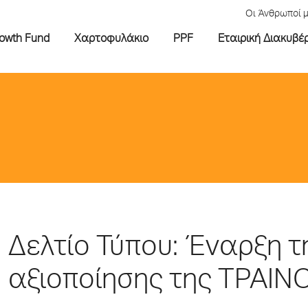
Οι Άνθρωποί 
rowth Fund
Χαρτοφυλάκιο
PPF
Εταιρική Διακυβέ
Δελτίο Τύπου: Έναρξη τ
αξιοποίησης της ΤΡΑΙΝ