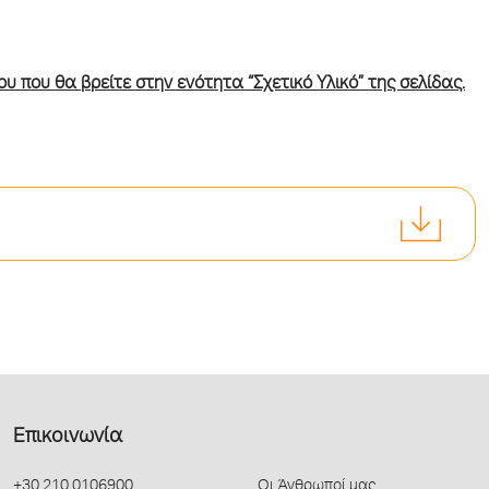
υ που θα βρείτε στην ενότητα “Σχετικό Υλικό” της σελίδας.
Επικοινωνία
+30 210 0106900
Οι Άνθρωποί μας