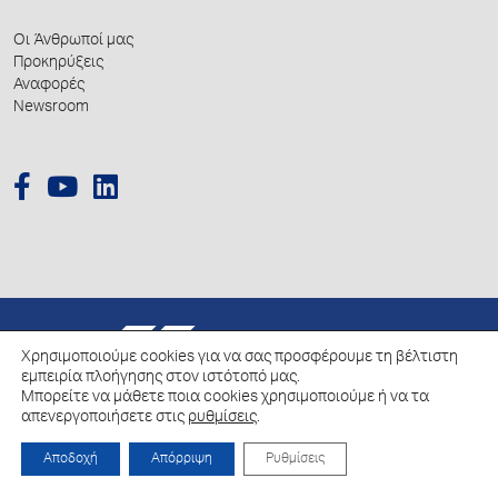
Οι Άνθρωποί μας
Προκηρύξεις
Αναφορές
Newsroom
© 2026 Hellenic Growth Fund.
Χρησιμοποιούμε cookies για να σας προσφέρουμε τη βέλτιστη
εμπειρία πλοήγησης στον ιστότοπό μας.
Μπορείτε να μάθετε ποια cookies χρησιμοποιούμε ή να τα
Πολιτική για την επεξεργασία των Δεδομένων Προσωπικού Χαρακτήρα
απενεργοποιήσετε στις
ρυθμίσεις
.
Πολιτική Cookies
Αποδοχή
Απόρριψη
Ρυθμίσεις
Created by
Schema