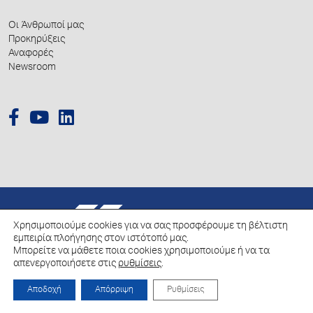
Οι Άνθρωποί μας
Προκηρύξεις
Αναφορές
Newsroom
© 2026 Hellenic Growth Fund.
Χρησιμοποιούμε cookies για να σας προσφέρουμε τη βέλτιστη
εμπειρία πλοήγησης στον ιστότοπό μας.
Μπορείτε να μάθετε ποια cookies χρησιμοποιούμε ή να τα
Πολιτική για την επεξεργασία των Δεδομένων Προσωπικού Χαρακτήρα
απενεργοποιήσετε στις
ρυθμίσεις
.
Πολιτική Cookies
Αποδοχή
Απόρριψη
Ρυθμίσεις
Created by
Schema