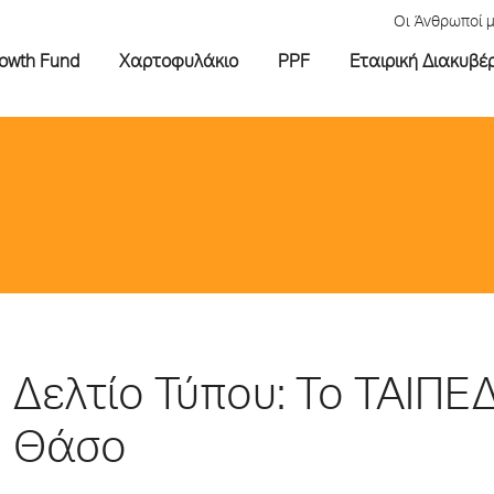
Οι Άνθρωποί 
rowth Fund
Χαρτοφυλάκιο
PPF
Εταιρική Διακυβέ
Δελτίο Τύπου: Το ΤΑΙΠΕ
Θάσο