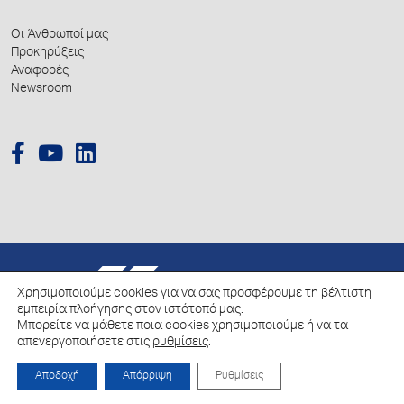
Οι Άνθρωποί μας
Προκηρύξεις
Αναφορές
Newsroom
© 2026 Hellenic Growth Fund.
Χρησιμοποιούμε cookies για να σας προσφέρουμε τη βέλτιστη
εμπειρία πλοήγησης στον ιστότοπό μας.
Μπορείτε να μάθετε ποια cookies χρησιμοποιούμε ή να τα
Πολιτική για την επεξεργασία των Δεδομένων Προσωπικού Χαρακτήρα
απενεργοποιήσετε στις
ρυθμίσεις
.
Πολιτική Cookies
Αποδοχή
Απόρριψη
Ρυθμίσεις
Created by
Schema