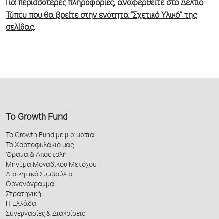
Για περισσότερες πληροφορίες, αναφερθείτε στο Δελτίο
Τύπου που θα βρείτε στην ενότητα “Σχετικό Υλικό” της
σελίδας.
Το Growth Fund
Το Growth Fund με μια ματιά
Το Χαρτοφυλάκιό μας
Όραμα & Αποστολή
Μήνυμα Μοναδικού Μετόχου
Διοικητικό Συμβούλιο
Οργανόγραμμα
Στρατηγική
Η Ελλάδα
Συνεργασίες & Διακρίσεις