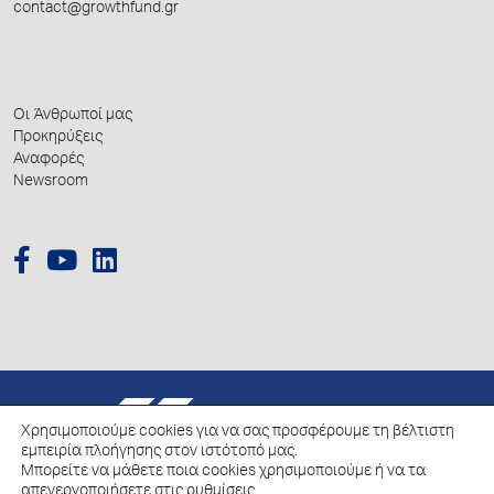
contact@growthfund.gr
Οι Άνθρωποί μας
Προκηρύξεις
Αναφορές
Newsroom
© 2026 Hellenic Growth Fund.
Χρησιμοποιούμε cookies για να σας προσφέρουμε τη βέλτιστη
εμπειρία πλοήγησης στον ιστότοπό μας.
Μπορείτε να μάθετε ποια cookies χρησιμοποιούμε ή να τα
Πολιτική για την επεξεργασία των Δεδομένων Προσωπικού Χαρακτήρα
απενεργοποιήσετε στις
ρυθμίσεις
.