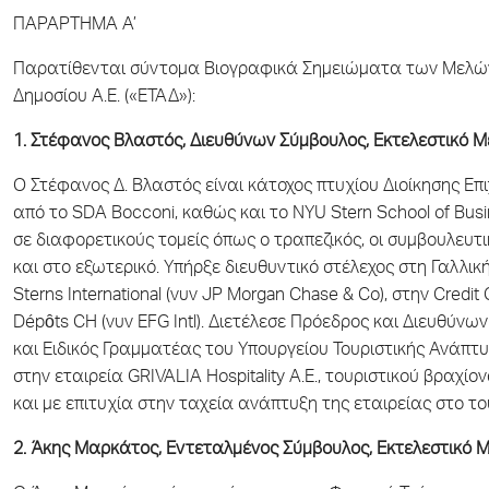
ΠΑΡΑΡΤΗΜΑ Α’
Παρατίθενται σύντομα Βιογραφικά Σημειώματα των Μελών 
Δημοσίου Α.Ε. («ΕΤΑΔ»):
1. Στέφανος Βλαστός, Διευθύνων Σύμβουλος, Εκτελεστικό Μ
Ο Στέφανος Δ. Βλαστός είναι κάτοχος πτυχίου Διοίκησης Επιχ
από το SDA Bocconi, καθώς και το NYU Stern School of Bus
σε διαφορετικούς τομείς όπως ο τραπεζικός, οι συμβουλευτ
και στο εξωτερικό. Υπήρξε διευθυντικό στέλεχος στη Γαλλι
Sterns International (νυν JP Morgan Chase & Co), στην Cred
Dépȏts CH (νυν EFG Intl). Διετέλεσε Πρόεδρος και Διευθύν
και Ειδικός Γραμματέας του Υπουργείου Τουριστικής Ανάπτυ
στην εταιρεία GRIVALIA Hospitality A.E., τουριστικού βραχ
και με επιτυχία στην ταχεία ανάπτυξη της εταιρείας στο του
2. Άκης Μαρκάτος, Εντεταλμένος Σύμβουλος, Εκτελεστικό Μ