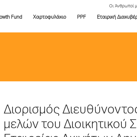
Οι Άνθρωποί 
rowth Fund
Χαρτοφυλάκιο
PPF
Εταιρική Διακυβέ
Διορισμός Διευθύνοντο
μελών του Διοικητικού 