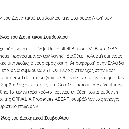
του Διοικητικού Συμβουλίου της Εταιρείας Ακινήτων
έλος του Διοικητικού Συμβουλίου
ειρήσεων από το Vrije Universiteit Brussel (VUB) και ΜΒΑ
iness (πρόγραμμα ανταλλαγής). Διαθέτει πολυετή εμπειρία
ικές υπηρεσίες, ο τουρισμός και η πληροφορική στην Ελλάδα
κή εταιρεία συμβούλων YLIOS Ελλάς, στέλεχος στην Bear
it Commercial de France (νυν HSBC Bank) και στην Banque des
ων Σύμβουλος σε εταιρίες του ComMIT Γκρουπ-ΔΙΑΣ Ventures
ξης. Τα τελευταία χρόνια κατείχε τη θέση του Διευθυντή
ίονα της GRIVALIA Properties ΑΕΕΑΠ, συμβάλλοντας ενεργά
ριστικό επιχειρείν.
έλος του Διοικητικού Συμβουλίου