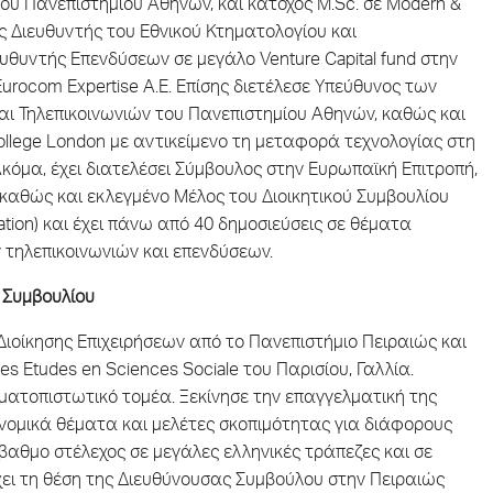
υ Πανεπιστημίου Αθηνών, και κάτοχος M.Sc. σε Modern &
κός Διευθυντής του Εθνικού Κτηματολογίου και
ευθυντής Επενδύσεων σε μεγάλο Venture Capital fund στην
Eurocom Expertise A.E. Επίσης διετέλεσε Υπεύθυνος των
ι Τηλεπικοινωνιών του Πανεπιστημίου Αθηνών, καθώς και
College London με αντικείμενο τη μεταφορά τεχνολογίας στη
Ακόμα, έχει διατελέσει Σύμβουλος στην Ευρωπαϊκή Επιτροπή,
καθώς και εκλεγμένο Μέλος του Διοικητικού Συμβουλίου
tion) και έχει πάνω από 40 δημοσιεύσεις σε θέματα
 τηλεπικοινωνιών και επενδύσεων.
 Συμβουλίου
ιοίκησης Επιχειρήσεων από το Πανεπιστήμιο Πειραιώς και
es Etudes en Sciences Sociale του Παρισίου, Γαλλία.
ματοπιστωτικό τομέα. Ξεκίνησε την επαγγελματική της
νομικά θέματα και μελέτες σκοπιμότητας για διάφορους
βαθμο στέλεχος σε μεγάλες ελληνικές τράπεζες και σε
χει τη θέση της Διευθύνουσας Συμβούλου στην Πειραιώς