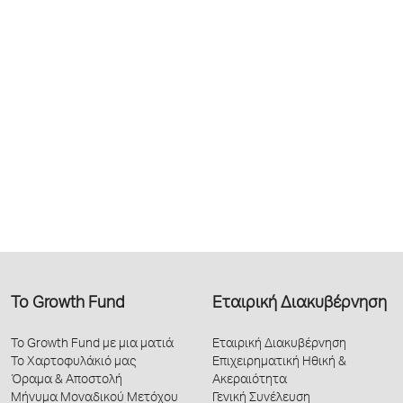
Το Growth Fund
Εταιρική Διακυβέρνηση
Το Growth Fund με μια ματιά
Εταιρική Διακυβέρνηση
Το Χαρτοφυλάκιό μας
Επιχειρηματική Ηθική &
Όραμα & Αποστολή
Ακεραιότητα
Μήνυμα Μοναδικού Μετόχου
Γενική Συνέλευση