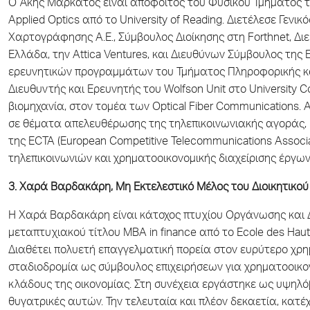
Ο Άκης Μαρκάτος είναι απόφοιτος του Φυσικού Τμήματος το
Applied Optics από το University of Reading. Διετέλεσε Γενι
Χαρτογράφησης Α.Ε., Σύμβουλος Διοίκησης στη Forthnet, Δι
Ελλάδα, την Attica Ventures, και Διευθύνων Σύμβουλος της 
ερευνητικών προγραμμάτων του Τμήματος Πληροφορικής κα
Διευθυντής και Ερευνητής του Wolfson Unit στο University 
βιομηχανία, στον τομέα των Optical Fiber Communications. 
σε θέματα απελευθέρωσης της τηλεπικοινωνιακής αγοράς, 
της ECTA (European Competitive Telecommunications Associa
τηλεπικοινωνιών και χρηματοοικονομικής διαχείρισης έργων
3. Χαρά Βαρδακάρη, Μη Εκτελεστικό Μέλος του Διοικητικού
H Χαρά Βαρδακάρη είναι κάτοχος πτυχίου Οργάνωσης και Δ
μεταπτυχιακού τίτλου MBA in finance από το Ecole des Haut
Διαθέτει πολυετή επαγγελματική πορεία στον ευρύτερο χρη
σταδιοδρομία ως σύμβουλος επιχειρήσεων για χρηματοοικο
κλάδους της οικονομίας. Στη συνέχεια εργάστηκε ως υψηλό
θυγατρικές αυτών. Την τελευταία και πλέον δεκαετία, κατέ