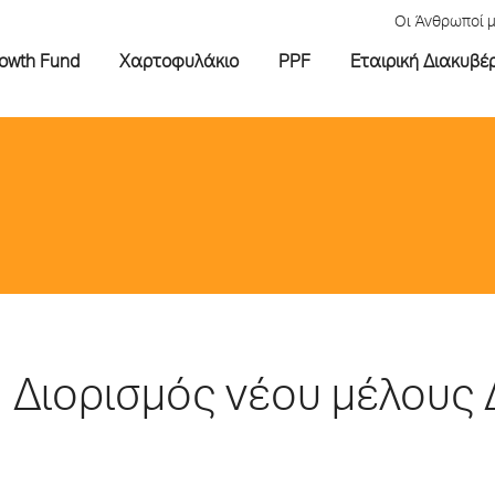
Οι Άνθρωποί 
rowth Fund
Χαρτοφυλάκιο
PPF
Εταιρική Διακυβέ
Διορισμός νέου μέλους 