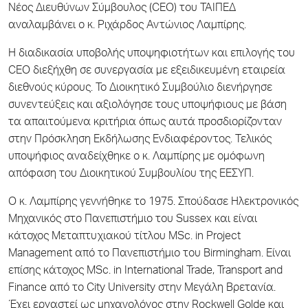
Νέος Διευθύνων Σύμβουλος (CEO) του ΤΑΙΠΕΔ
αναλαμβάνει ο κ. Ριχάρδος Αντώνιος Λαμπίρης.
Η διαδικασία υποβολής υποψηφιοτήτων και επιλογής του
CEO διεξήχθη σε συνεργασία με εξειδικευμένη εταιρεία
διεθνούς κύρους. Το Διοικητικό Συμβούλιο διενήργησε
συνεντεύξεις και αξιολόγησε τους υποψήφιους με βάση
τα απαιτούμενα κριτήρια όπως αυτά προσδιορίζονταν
στην Πρόσκληση Εκδήλωσης Ενδιαφέροντος. Τελικός
υποψήφιος αναδείχθηκε ο κ. Λαμπίρης με ομόφωνη
απόφαση του Διοικητικού Συμβουλίου της ΕΕΣΥΠ.
Ο κ. Λαμπίρης γεννήθηκε το 1975. Σπούδασε Ηλεκτρονικός
Μηχανικός στο Πανεπιστήμιο του Sussex και είναι
κάτοχος Μεταπτυχιακού τίτλου MSc. in Project
Management από το Πανεπιστήμιο του Birmingham. Είναι
επίσης κάτοχος MSc. in International Trade, Transport and
Finance από το City University στην Μεγάλη Βρετανία.
Έχει εργαστεί ως μηχανολόγος στην Rockwell Golde και