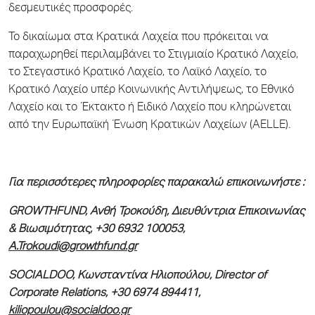
δεσμευτικές προσφορές.
Το δικαίωμα στα Κρατικά Λαχεία που πρόκειται να
παραχωρηθεί περιλαμβάνει το Στιγμιαίο Κρατικό Λαχείο,
το Στεγαστικό Κρατικό Λαχείο, το Λαϊκό Λαχείο, το
Κρατικό Λαχείο υπέρ Κοινωνικής Αντιλήψεως, το Εθνικό
Λαχείο και το Έκτακτο ή Ειδικό Λαχείο που κληρώνεται
από την Ευρωπαϊκή Ένωση Κρατικών Λαχείων (ΑELLE).
Για περισσότερες πληροφορίες παρακαλώ επικοινωνήστε :
GROWTHFUND
, Ανθή Τροκούδη, Διευθύντρια Επικοινωνίας
& Βιωσιμότητας, +30 6932 100053,
A
.
Trokoudi
@
growthfund
.
gr
SOCIALDOO, Κωνσταντίνα Ηλιοπούλου, Director of
Corporate Relations, +30 6974 894411,
kiliopoulou@socialdoo.gr