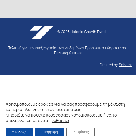
© 2026 Hellenic Growth Fund.
Πολιτική για την επεξεργασία των Δεδομένων Προσωπικού Χαρακτήρα
Πολιτική Cookies
Created by
Schema
Χρησιμοποιούμε cookies για να σας προσφέρουμε τη βέλτιστη
εμπειρία πλοήγησης στον ιστότοπό μας.
Μπορείτε να μάθετε ποια cookies χρησιμοποιούμε ή να τα
απενεργοποιήσετε στις
ρυθμίσεις
.
Αποδοχή
Απόρριψη
Ρυθμίσεις