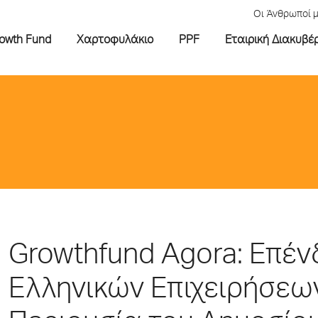
Οι Άνθρωποί 
rowth Fund
Χαρτοφυλάκιο
PPF
Εταιρική Διακυβέ
Growthfund Agora: Επέν
Ελληνικών Επιχειρήσεων