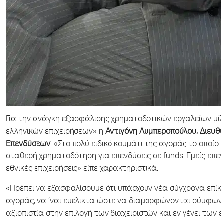
Για την ανάγκη εξασφάλισης χρηματοδοτικών εργαλείων μί
ελληνικών επιχειρήσεων» η
Αντιγόνη Λυμπεροπούλου, Διευθ
Επενδύσεων
. «Στο πολύ ειδικό κομμάτι της αγοράς το οποί
σταθερή χρηματοδότηση για επενδύσεις σε funds. Εμείς επε
εθνικές επιχειρήσεις» είπε χαρακτηριστικά.
«Πρέπει να εξασφαλίσουμε ότι υπάρχουν νέα σύγχρονα επί
αγοράς, να ‘ναι ευέλικτα ώστε να διαμορφώνονται σύμφωνα
αξιοπιστία στην επιλογή των διαχειριστών και εν γένει των