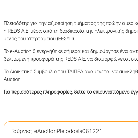
Πλειοδότης για την αξιοποίηση τμήματος της πρώην αμερικ
η REDS Α.Ε. μέσα από τη διαδικασία της ηλεκτρονικής δημοπ
μέλος του Υπερταμείου (ΕΕΣΥΠ).
Το e-Auction διενεργήθηκε σήμερα και δημιούργησε ένα αν
βελτιωμένη προσφορά της REDS Α.Ε. να διαμορφώνεται στα
Το Διοικητικό Συμβούλιο του ΤΑΙΠΕΔ αναμένεται να συγκλη
Auction.
Για περισσότερες πληροφορίες, δείτε το επισυναπτόμενο έγ
Γούρνες_eAuctionPleiodosia061221