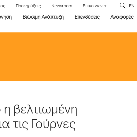
μας
Προκηρύξεις
Newsroom
Επικοινωνία
EN
ρνηση
Βιώσιμη Ανάπτυξη
Επενδύσεις
Αναφορές
ώ η βελτιωμένη
α τις Γούρνες