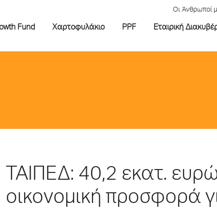
Οι Άνθρωποί 
rowth Fund
Χαρτοφυλάκιο
PPF
Εταιρική Διακυβέ
ΤΑΙΠΕΔ: 40,2 εκατ. ευρ
οικονομική προσφορά γι