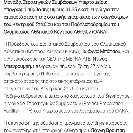
Μονάδα Στρατηγικών Συμβάσεων Υπερταμείου:
Υπογραφή σύμβασης ύψους 61,35 εκατ. ευρώ για την
αποκατάσταση της στατικής επάρκειας των στεγάστρων
του Κεντρικού Σταδίου και του Ποδηλατοδρομίου του
Ολυμπιακού Αθλητικού Κέντρου Αθηνών (ΟΑΚΑ)
Η Πρόεδρος του Διοικητικού Συμβουλίου του Ολυμπιακού
Αθλητικού Κέντρου Αθηνών (ΟΑΚΑ),
Ιωάννα Μπάτσου,
και
ο Αντιπρόεδρος και CEO της ΜΕΤΚΑ ΑΤΕ,
Ντίνος
Μπενρουμπή,
υπέγραψαν σήμερα, Τρίτη 27 Μαΐου,
σύμβαση ύψους 61,35 εκατ. ευρώ για το έργο της
αποκατάστασης της στατικής επάρκειας των
στεγάστρων του Κεντρικού Σταδίου και του
Ποδηλατοδρομίου, έπειτα από διαγωνισμό που διενήργησε
η Μονάδα Στρατηγικών Συμβάσεων (Project Preparation
Facility – PPF) του Υπερταμείου για λογαριασμό του ΟΑΚΑ.
Η υπογραφή της σύμβασης πραγματοποιήθηκε παρουσία
του Αναπληρωτή Υπουργού Αθλητισμού,
Γιάννη Β
ρούτση
,